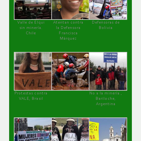
Valle de Elqui
Atentan contra
Defensoras de
sin minería.
la Defensora
Bolivia
Chile
Francisca
Márquez
Protestas contra
No a la minería ,
VALE, Brasil
Bariloche,
Argentina