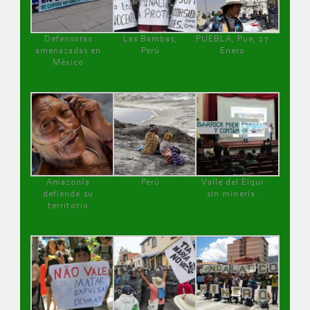
Defensoras
Las Bambas,
PUEBLA, Pue, 27
amenazadas en
Perú
Enero
México
Amazonía
Perú
Valle del Elqui
defiende su
sin minería.
territorio