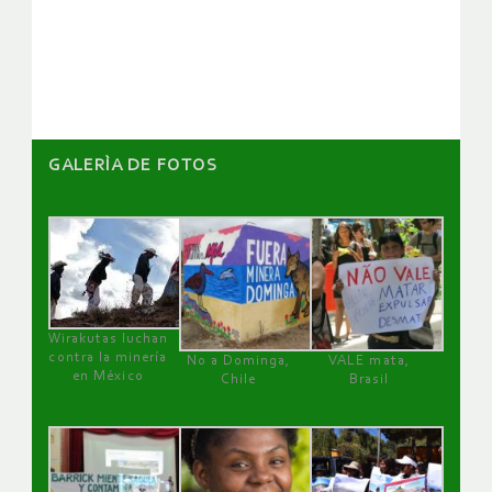
de
artículos
GALERÌA DE FOTOS
Wirakutas luchan
contra la minería
No a Dominga,
VALE mata,
en México
Chile
Brasil