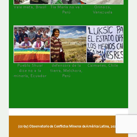
Vale mata, Brasil
Tía María no va !
Orinoco,
Perú
Venezuela
Pueblo Shuar
defensora de la
Caimanes, Chile
dice no a la
tierra, Melchora,
minería, Ecuador
Perú
(cc-by) Observatorio de Conflictos Mineros de América Latina, 2026