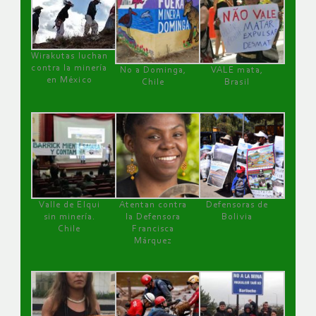
Wirakutas luchan
contra la minería
No a Dominga,
VALE mata,
en México
Chile
Brasil
Valle de Elqui
Atentan contra
Defensoras de
sin minería.
la Defensora
Bolivia
Chile
Francisca
Márquez