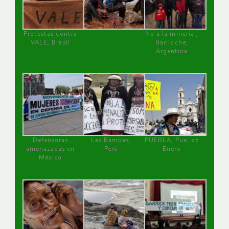
Protestas contra
No a la minería ,
VALE, Brasil
Bariloche,
Argentina
Defensoras
Las Bambas,
PUEBLA, Pue, 27
amenazadas en
Perú
Enero
México