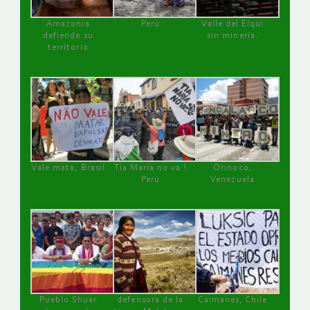
Amazonía
Perú
Valle del Elqui
defiende su
sin minería.
territorio
Vale mata, Brasil
Tía María no va !
Orinoco,
Perú
Venezuela
Pueblo Shuar
defensora de la
Caimanes, Chile