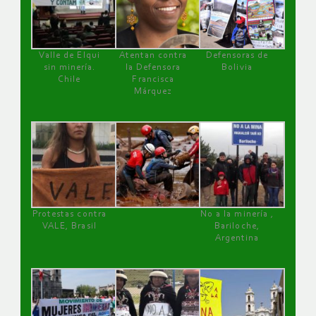
Valle de Elqui
Atentan contra
Defensoras de
sin minería.
la Defensora
Bolivia
Chile
Francisca
Márquez
Protestas contra
No a la minería ,
VALE, Brasil
Bariloche,
Argentina