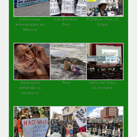
Defensoras
Las Bambas,
PUEBLA, Pue, 27
amenazadas en
Perú
Enero
México
Amazonía
Perú
Valle del Elqui
defiende su
sin minería.
territorio