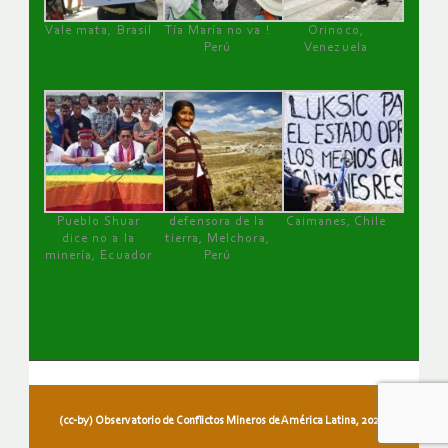
Vale mata, Brasil
Tía María no va !
Orinoco,
Perú
Venezuela
Pueblo Shuar
defensora de la
Caimanes, Chile
dice no a la
tierra, Melchora,
minería, Ecuador
Perú
(cc-by) Observatorio de Conflictos Mineros de América Latina, 2026