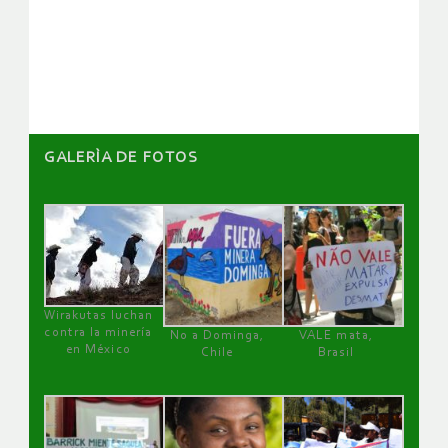
de
artículos
GALERÌA DE FOTOS
Wirakutas luchan
contra la minería
No a Dominga,
VALE mata,
en México
Chile
Brasil