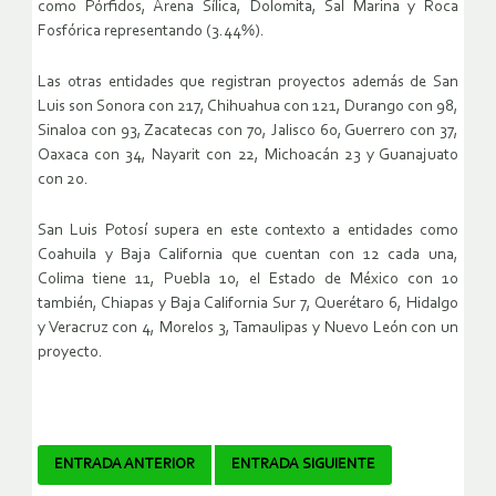
como Pórfidos, Arena Sílica, Dolomita, Sal Marina y Roca
Fosfórica representando (3.44%).
Las otras entidades que registran proyectos además de San
Luis son Sonora con 217, Chihuahua con 121, Durango con 98,
Sinaloa con 93, Zacatecas con 70, Jalisco 60, Guerrero con 37,
Oaxaca con 34, Nayarit con 22, Michoacán 23 y Guanajuato
con 20.
San Luis Potosí supera en este contexto a entidades como
Coahuila y Baja California que cuentan con 12 cada una,
Colima tiene 11, Puebla 10, el Estado de México con 10
también, Chiapas y Baja California Sur 7, Querétaro 6, Hidalgo
y Veracruz con 4, Morelos 3, Tamaulipas y Nuevo León con un
proyecto.
Navegador
ENTRADA ANTERIOR
ENTRADA SIGUIENTE