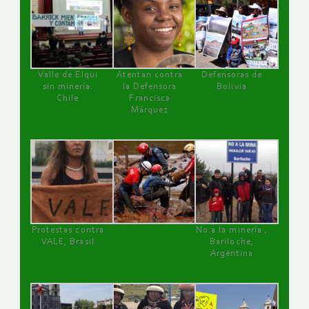
Valle de Elqui
Atentan contra
Defensoras de
sin minería.
la Defensora
Bolivia
Chile
Francisca
Márquez
Protestas contra
No a la minería ,
VALE, Brasil
Bariloche,
Argentina