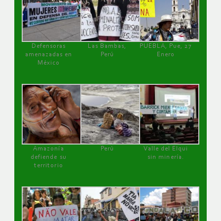
Defensoras
Las Bambas,
PUEBLA, Pue, 27
amenazadas en
Perú
Enero
México
Amazonía
Perú
Valle del Elqui
defiende su
sin minería.
territorio