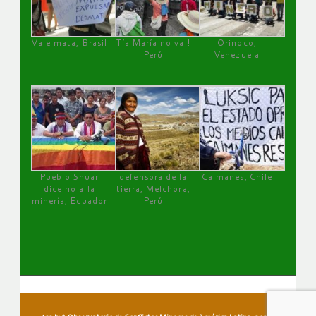
Vale mata, Brasil
Tía María no va !
Orinoco,
Perú
Venezuela
Pueblo Shuar
defensora de la
Caimanes, Chile
dice no a la
tierra, Melchora,
minería, Ecuador
Perú