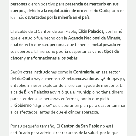
personas
dieron positivo para
presencia de mercurio en sus
cuerpos
, debido a la
explotación de oro
en el
río Quito
, uno de
los más
devastados por la minería en el país
.
El alcalde de El Cantón de San Pablo,
Elkin Palacios
, confirmó
que el estudio fue hecho con la
Agencia Nacional de Minería
,
cual detectó que
121 personas
que tienen el
metal pesado
en
sus cuerpos. El mercurio podría despertarles varios
tipos de
cáncer
y
malformaciones a los bebés
.
Según otras instituciones como la
Contraloria
, en ese sector
del
río Quito
hay al menos 128
retroexcavadoras
, 46 dragas y 5
entables mineros explotando el oro con ayuda de mercurio. El
alcalde
Élkin Palacios
advirtió que el municipio no tiene dinero
para atender a las personas enfermas, por lo que pidió
al
Gobierno
“dignarse” de elaborar un plan para descontaminar
a los afectados, antes de que el cáncer aparezca.
Por su pequeño tamaño, El
Cantón de San Pablo
no está
certificado para administrar recursos de la salud, por lo que