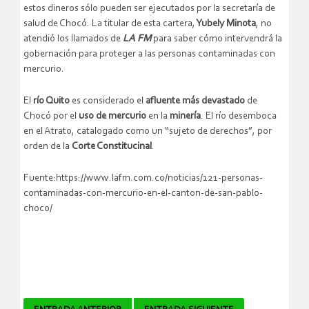
estos dineros sólo pueden ser ejecutados por la secretaría de
salud de Chocó. La titular de esta cartera,
Yubely Minota
, no
atendió los llamados de
LA FM
para saber cómo intervendrá la
gobernación para proteger a las personas contaminadas con
mercurio.
El
río Quito
es considerado el
afluente más devastado
de
Chocó por el
uso de mercurio
en la
minería
. El río desemboca
en el Atrato, catalogado como un “sujeto de derechos”, por
orden de la
Corte Constitucinal
.
Fuente:https://www.lafm.com.co/noticias/121-personas-
contaminadas-con-mercurio-en-el-canton-de-san-pablo-
choco/