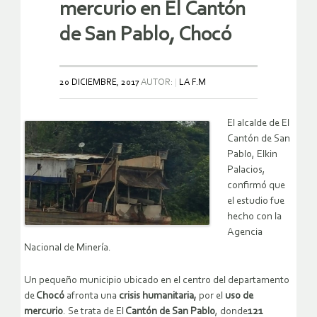
mercurio en El Cantón
de San Pablo, Chocó
20 DICIEMBRE, 2017
AUTOR:
LA F.M
El alcalde de El
Cantón de San
Pablo, Elkin
Palacios,
confirmó que
el estudio fue
hecho con la
Agencia
Nacional de Minería.
Un pequeño municipio ubicado en el centro del departamento
de
Chocó
afronta una
crisis humanitaria,
por el
uso de
mercurio
. Se trata de El
Cantón de San Pablo
, donde
121