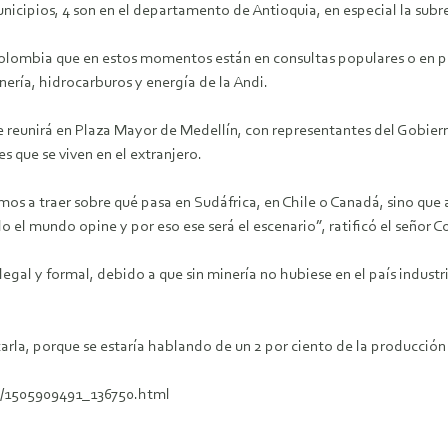
unicipios, 4 son en el departamento de Antioquia, en especial la sub
Colombia que en estos momentos están en consultas populares o en p
ería, hidrocarburos y energía de la Andi.
 reunirá en Plaza Mayor de Medellín, con representantes del Gobiern
s que se viven en el extranjero.
mos a traer sobre qué pasa en Sudáfrica, en Chile o Canadá, sino qu
l mundo opine y por eso ese será el escenario”, ratificó el señor 
 legal y formal, debido a que sin minería no hubiese en el país indust
acarla, porque se estaría hablando de un 2 por ciento de la producció
in/1505909491_136750.html