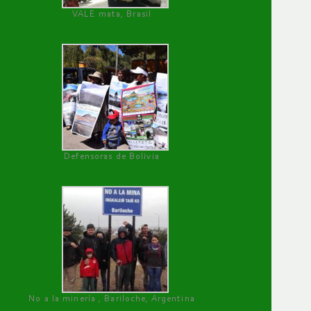
VALE mata, Brasil
Defensoras de Bolivia
No a la minería , Bariloche, Argentina