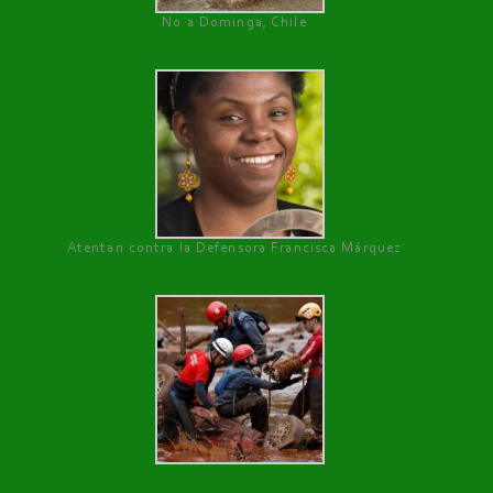
No a Dominga, Chile
Atentan contra la Defensora Francisca Márquez