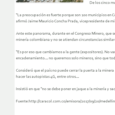
De los cinco m
“La preocupación es fuerte porque son 100 municipios en 
afirmó Jaime Mauricio Concha Prada, vicepresidente de min
Ante este panorama, durante en el Congreso Minero, que se
minería colombiana y no se atiendan circunstancias similare
“Es por eso que cambiamos a la gente (expositores). No va
encadenamiento… no queremos solo mineros, sino que todo e
Consideró que el país no puede cerrar la puerta a la minera
hacer las autopistas 4G, entre otros…
Insistió en que “no se debe poner en jaque a la minería y s
Fuente:http://caracol.com.co/emisora/2017/09/20/medell