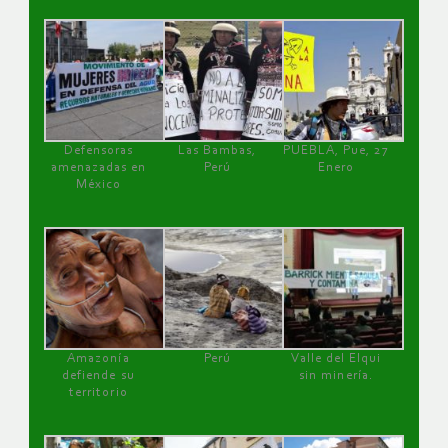
Defensoras
Las Bambas,
PUEBLA, Pue, 27
amenazadas en
Perú
Enero
México
Amazonía
Perú
Valle del Elqui
defiende su
sin minería.
territorio