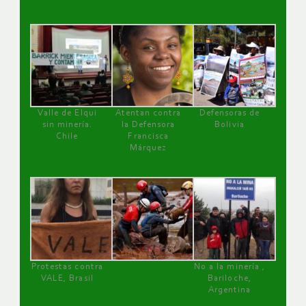
Valle de Elqui
Atentan contra
Defensoras de
sin minería.
la Defensora
Bolivia
Chile
Francisca
Márquez
Protestas contra
No a la minería ,
VALE, Brasil
Bariloche,
Argentina