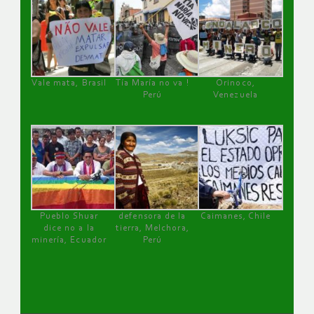
Vale mata, Brasil
Tía María no va !
Orinoco,
Perú
Venezuela
Pueblo Shuar
defensora de la
Caimanes, Chile
dice no a la
tierra, Melchora,
minería, Ecuador
Perú