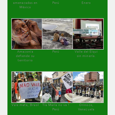
amenazadas en
Perú
Enero
México
Amazonía
Perú
Valle del Elqui
defiende su
sin minería.
territorio
Vale mata, Brasil
Tía María no va !
Orinoco,
Perú
Venezuela