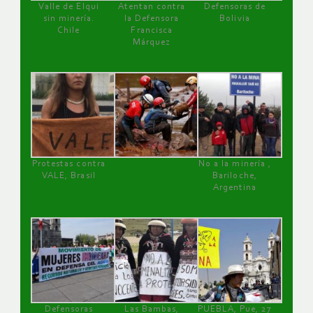
Valle de Elqui
Atentan contra
Defensoras de
sin minería.
la Defensora
Bolivia
Chile
Francisca
Márquez
Protestas contra
No a la minería ,
VALE, Brasil
Bariloche,
Argentina
Defensoras
Las Bambas,
PUEBLA, Pue, 27