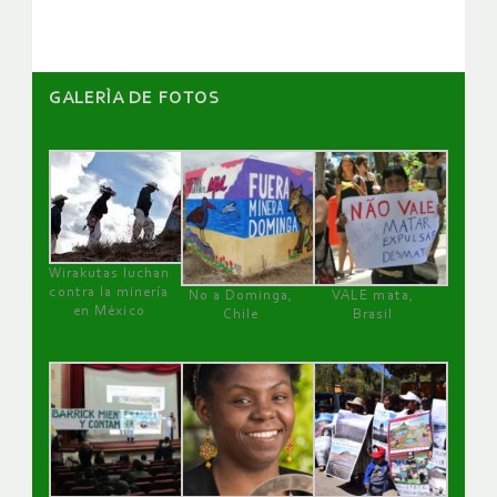
GALERÌA DE FOTOS
Wirakutas luchan
contra la minería
No a Dominga,
VALE mata,
en México
Chile
Brasil