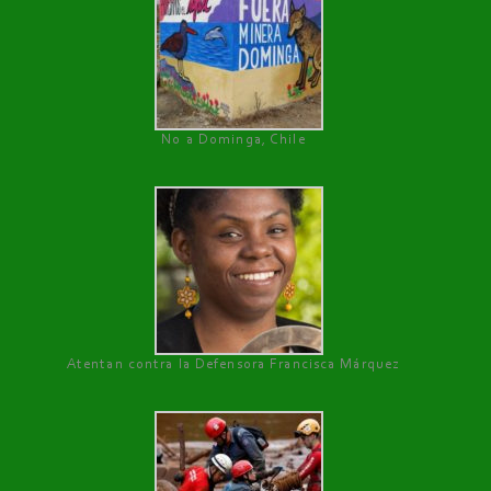
No a Dominga, Chile
Atentan contra la Defensora Francisca Márquez