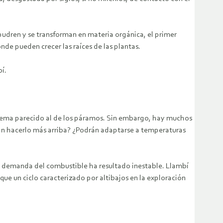
pudren y se transforman en materia orgánica, el primer
nde pueden crecer las raíces de las plantas.
í.
sistema parecido al de los páramos. Sin embargo, hay muchos
rán hacerlo más arriba? ¿Podrán adaptarse a temperaturas
a demanda del combustible ha resultado inestable. Llambí
que un ciclo caracterizado por altibajos en la exploración