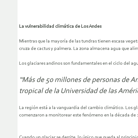
La vulnerabilidad climática de Los Andes
Mientras que la mayoría de las tundras tienen escasa veget
cruza de cactus y palmera. La zona almacena agua que alime
Los glaciares andinos son fundamentales en el ciclo del agu
“Más de 50 millones de personas de Am
tropical de la Universidad de las Améri
La región está a la vanguardia del cambio climático. Los g
comenzaron a monitorear este fenómeno en la década de 1970
Cuando un glaciar se derrite, lo único que queda al principi