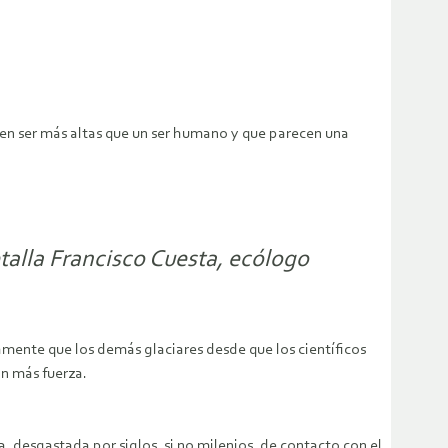
den ser más altas que un ser humano y que parecen una
talla Francisco Cuesta, ecólogo
amente que los demás glaciares desde que los científicos
on más fuerza.
sa, desgastada por siglos, si no milenios, de contacto con el