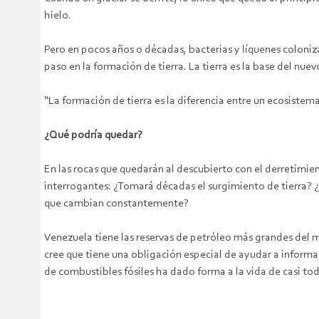
hielo.
Pero en pocos años o décadas, bacterias y líquenes coloniz
paso en la formación de tierra. La tierra es la base del nu
“La formación de tierra es la diferencia entre un ecosist
¿Qué podría quedar?
En las rocas que quedarán al descubierto con el derretimie
interrogantes: ¿Tomará décadas el surgimiento de tierra? 
que cambian constantemente?
Venezuela tiene las reservas de petróleo más grandes del
cree que tiene una obligación especial de ayudar a informar
de combustibles fósiles ha dado forma a la vida de casi to