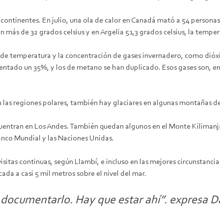
continentes. En julio, una ola de calor en Canadá mató a 54 personas 
 más de 32 grados celsius y en Argelia 51,3 grados celsius, la temper
o de temperatura y la concentración de gases invernadero, como dióx
mentado un 35%, y los de metano se han duplicado. Esos gases son, 
en las regiones polares, también hay glaciares en algunas montañas d
ncuentran en Los Andes. También quedan algunos en el Monte Kiliman
anco Mundial y las Naciones Unidas.
itas continuas, según Llambí, e incluso en las mejores circunstancias
da a casi 5 mil metros sobre el nivel del mar.
 documentarlo. Hay que estar ahí”. expresa D