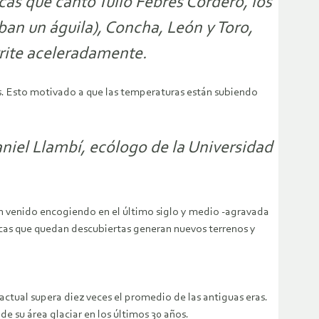
ncas que cantó Tulio Febres Cordero, los
an un águila), Concha, León y Toro,
rrite aceleradamente.
s. Esto motivado a que las temperaturas están subiendo
niel Llambí, ecólogo de la Universidad
han venido encogiendo en el último siglo y medio -agravada
ocas que quedan descubiertas generan nuevos terrenos y
actual supera diez veces el promedio de las antiguas eras.
de su área glaciar en los últimos 30 años.