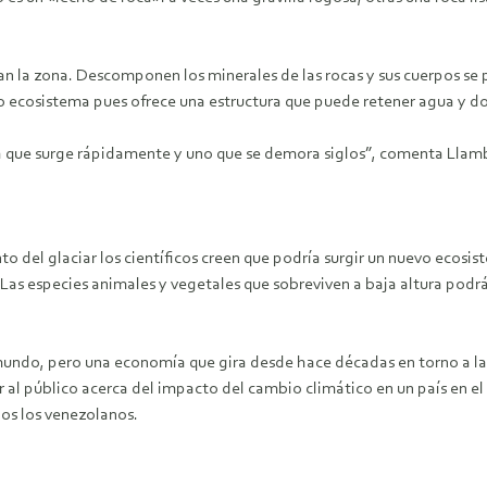
an la zona. Descomponen los minerales de las rocas y sus cuerpos se 
evo ecosistema pues ofrece una estructura que puede retener agua y do
ema que surge rápidamente y uno que se demora siglos”, comenta Llamb
nto del glaciar los científicos creen que podría surgir un nuevo eco
¿Las especies animales y vegetales que sobreviven a baja altura pod
 mundo, pero una economía que gira desde hace décadas en torno a l
 al público acerca del impacto del cambio climático en un país en el 
dos los venezolanos.