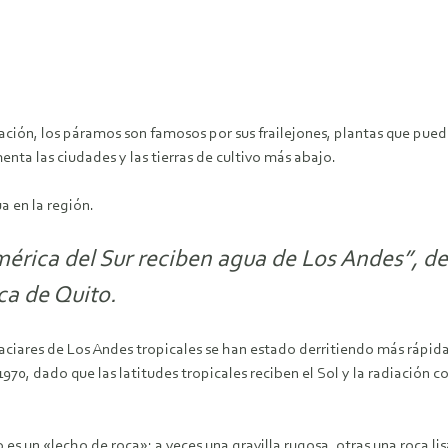
ación, los páramos son famosos por sus frailejones, plantas que pue
nta las ciudades y las tierras de cultivo más abajo.
a en la región.
érica del Sur reciben agua de Los Andes”, de
ca de Quito.
laciares de Los Andes tropicales se han estado derritiendo más rápid
, dado que las latitudes tropicales reciben el Sol y la radiación c
o es un «lecho de roca»: a veces una gravilla rugosa, otras una roca li