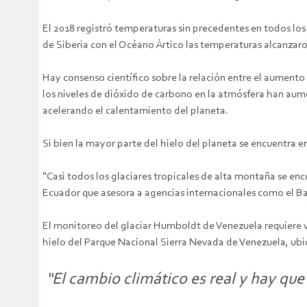
El 2018 registró temperaturas sin precedentes en todos los 
de Siberia con el Océano Ártico las temperaturas alcanzaron
Hay consenso científico sobre la relación entre el aument
los niveles de dióxido de carbono en la atmósfera han au
acelerando el calentamiento del planeta.
Si bien la mayor parte del hielo del planeta se encuentra 
“Casi todos los glaciares tropicales de alta montaña se e
Ecuador que asesora a agencias internacionales como el B
El monitoreo del glaciar Humboldt de Venezuela requiere vis
hielo del Parque Nacional Sierra Nevada de Venezuela, ubica
“El cambio climático es real y hay que