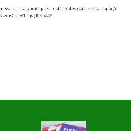
nezuela-sera-primer-pais-perder-todos-glaciares-la-region/?
wzmOqrjrWLd3d7f8XtxkWI