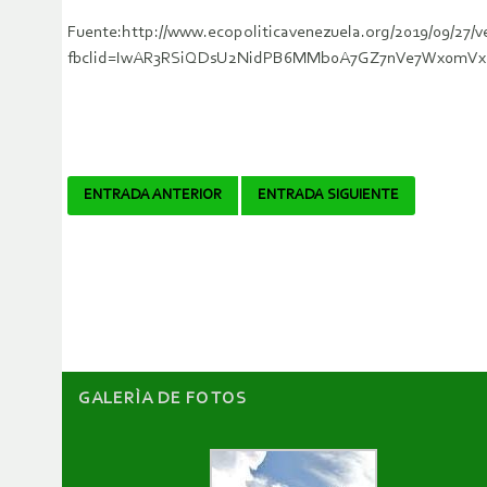
Fuente:http://www.ecopoliticavenezuela.org/2019/09/27/ve
fbclid=IwAR3RSiQDsU2NidPB6MMb0A7GZ7nVe7Wx0mVxI
Navegador
ENTRADA ANTERIOR
ENTRADA SIGUIENTE
de
artículos
GALERÌA DE FOTOS