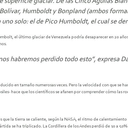
 superficie glaciar. De las Cinco Águilas Bla
 Bolívar, Humboldt y Bonpland (ambos formab
 uno solo: el de Pico Humboldt, el cual se de
umbolt, el último glaciar de Venezuela podría desaparecer en 20 año
nos.
nos habremos perdido todo esto”, expresa Da
y reducido en tamaño numerosas veces. Pero la velocidad con que se 
siles- hace que los científicos se afanen por comprender cómo las r
 que la tierra se caliente, según la NASA, el ritmo de calentamiento 
rtida se ha triplicado. La Cordillera de los Andes perdió de 30 a 50% 