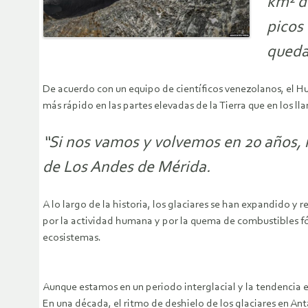
km² de
picos
queda
De acuerdo con un equipo de científicos venezolanos, el H
más rápido en las partes elevadas de la Tierra que en los lla
“Si nos vamos y volvemos en 20 años, 
de Los Andes de Mérida.
A lo largo de la historia, los glaciares se han expandido 
por la actividad humana y por la quema de combustibles fó
ecosistemas.
Aunque estamos en un periodo interglacial y la tendencia es
En una década, el ritmo de deshielo de los glaciares en Antá