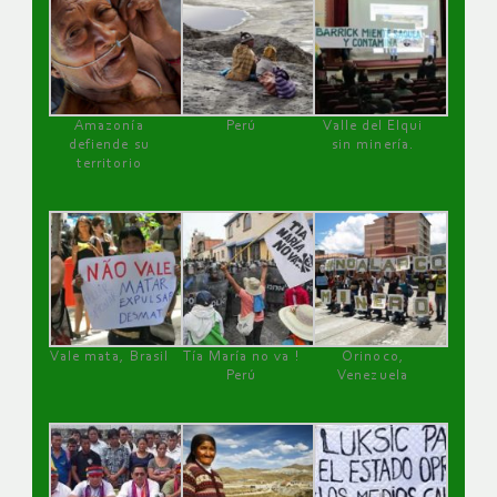
Amazonía
Perú
Valle del Elqui
defiende su
sin minería.
territorio
Vale mata, Brasil
Tía María no va !
Orinoco,
Perú
Venezuela