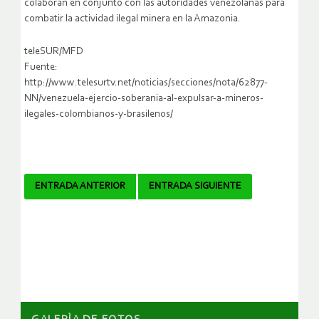
colaboran en conjunto con las autoridades venezolanas para
combatir la actividad ilegal minera en la Amazonia.
teleSUR/MFD
Fuente:
http://www.telesurtv.net/noticias/secciones/nota/62877-
NN/venezuela-ejercio-soberania-al-expulsar-a-mineros-
ilegales-colombianos-y-brasilenos/
Navegador
ENTRADA ANTERIOR
ENTRADA SIGUIENTE
de
artículos