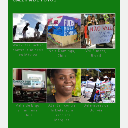
GALERÌA DE FOTOS
Wirakutas luchan
contra la minería
No a Dominga,
VALE mata,
en México
Chile
Brasil
Valle de Elqui
Atentan contra
Defensoras de
sin minería.
la Defensora
Bolivia
Chile
Francisca
Márquez