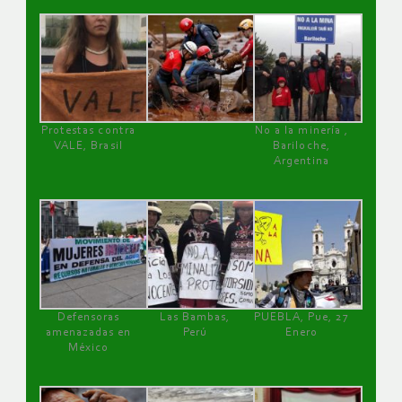
Protestas contra
No a la minería ,
VALE, Brasil
Bariloche,
Argentina
Defensoras
Las Bambas,
PUEBLA, Pue, 27
amenazadas en
Perú
Enero
México