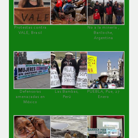
Protestas contra
No a la minería ,
VALE, Brasil
Bariloche,
Argentina
Defensoras
Las Bambas,
PUEBLA, Pue, 27
amenazadas en
Perú
Enero
México