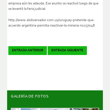
empresa aún les adeuda. Ese asunto se reactivó luego de que
se levantó la feria judicial.
http://www.elobservador.com.uy/uruguay-pretende-que-
acuerdo-argentina-permita-reactivar-la-mineria-n1037048
Navegador
ENTRADA ANTERIOR
ENTRADA SIGUIENTE
de
artículos
GALERÌA DE FOTOS