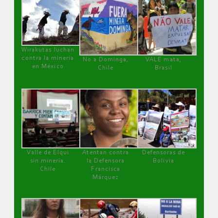
Wirakutas luchan
contra la minería
No a Dominga,
VALE mata,
en México
Chile
Brasil
Valle de Elqui
Atentan contra
Defensoras de
sin minería.
la Defensora
Bolivia
Chile
Francisca
Márquez