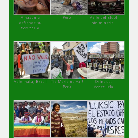
Amazonía
Perú
Valle del Elqui
defiende su
sin minería.
territorio
Vale mata, Brasil
Tía María no va !
Orinoco,
Perú
Venezuela