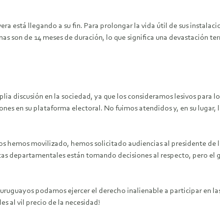
vera está llegando a su fin. Para prolongar la vida útil de sus instal
s son de 14 meses de duración, lo que significa una devastación terr
a discusión en la sociedad, ya que los consideramos lesivos para los
ones en su plataforma electoral. No fuimos atendidos y, en su lugar, 
nos hemos movilizado, hemos solicitado audiencias al presidente de l
untas departamentales están tomando decisiones al respecto, pero el
ruguayos podamos ejercer el derecho inalienable a participar en las d
s al vil precio de la necesidad!