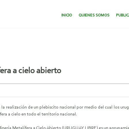
SALTAR AL CONTENIDO.
INICIO
QUIENES SOMOS
PUBLI
era a cielo abierto
la realización de un plebiscito nacional por medio del cual los uru
ra a cielo en todo el territorio nacional.
inería Metalífera a Cielo Abierto (URUGUAY LIBRE) es un agrupamien