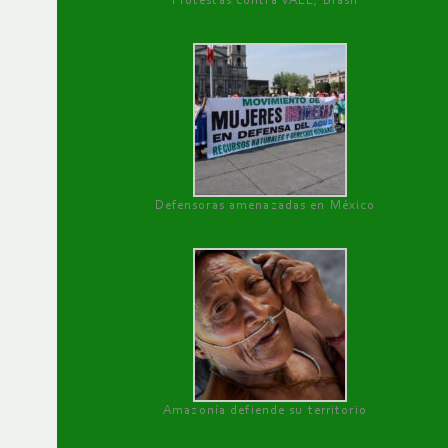
Protestas contra VALE, Brasil
Defensoras amenazadas en México
Amazonía defiende su territorio