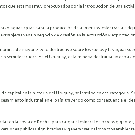
ntos que estamos muy preocupados por la introducción de una activid
ras y aguas aptas para la producción de alimentos, mientras sus riq
xtranjeras ven un negocio de ocasión en la extracción y exportación 
onómica de mayor efecto destructivo sobre los suelos y las aguas super
s o semidesérticas. En el Uruguay, esta minería destruiría un ecosiste
de capital en la historia del Uruguay, se inscribe en esa categoría. 
procesamiento industrial en el país, trayendo como consecuencia el de
das en la costa de Rocha, para cargar el mineral en barcos gigantes,
 inversiones públicas significativas y generar serios impactos ambient