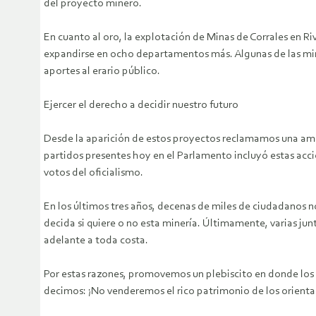
del proyecto minero.
En cuanto al oro, la explotación de Minas de Corrales en Ri
expandirse en ocho departamentos más. Algunas de las mina
aportes al erario público.
Ejercer el derecho a decidir nuestro futuro
Desde la aparición de estos proyectos reclamamos una ampli
partidos presentes hoy en el Parlamento incluyó estas acci
votos del oficialismo.
En los últimos tres años, decenas de miles de ciudadanos 
decida si quiere o no esta minería. Últimamente, varias j
adelante a toda costa.
Por estas razones, promovemos un plebiscito en donde los u
decimos: ¡No venderemos el rico patrimonio de los orientale