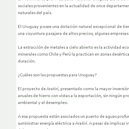
sociales provenientes en la actualidad de once departame
naturales del país.
El Uruguay posee una dotación natural excepcional de tier
una coyuntura pasajera de altos precios, algunas empresas e
La extracción de metales a cielo abierto es la actividad ec
minerales como Chile y Perú la practican en zonas desértica
duración.
¿Cuáles son las propuestas para Uruguay?
El proyecto de Aratirí, presentado como la mayor inversión 
anuales de hierro con vistas a la exportación, sin ningún 
ambiental y el desempleo.
A esa propuesta están asociados un puerto de aguas profun
suministrar energía eléctrica a Aratirí. A pesar de implicar