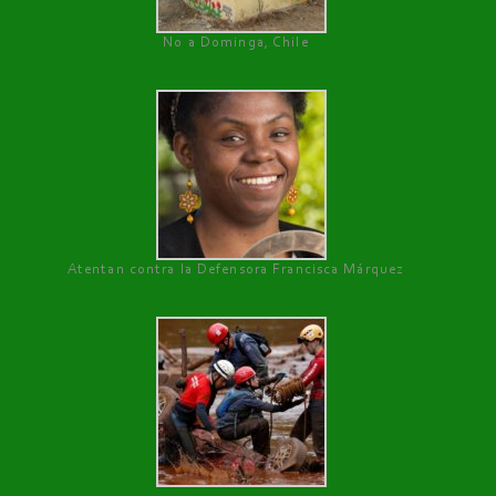
No a Dominga, Chile
Atentan contra la Defensora Francisca Márquez