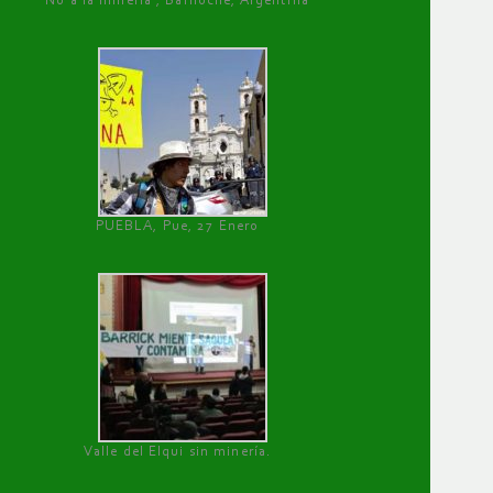
No a la minería , Bariloche, Argentina
PUEBLA, Pue, 27 Enero
Valle del Elqui sin minería.