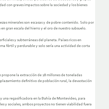
ad con graves impactos sobre la sociedad y los bienes
uezas minerales son escasas y de pobre contenido. Solo por
en gran escala del hierro y el oro de nuestro subsuelo.
ficiales y subterráneas del planeta. Países ricos en
ma fértil y perdurable y solo sería una actividad de corta
Se propone la extracción de 18 millones de toneladas
splazamiento definitivo de población rural, la devastación
 y una regasificadora en la Bahía de Montevideo, para
ales y sociales, ambos proyectos no tienen viabilidad fuera