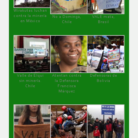
Wirakutas luchan
contra la minería
No a Dominga,
VALE mata,
en México
Chile
Brasil
Valle de Elqui
Atentan contra
Defensoras de
sin minería.
la Defensora
Bolivia
Chile
Francisca
Márquez