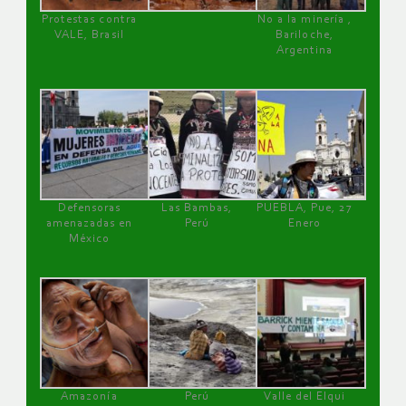
Protestas contra
No a la minería ,
VALE, Brasil
Bariloche,
Argentina
Defensoras
Las Bambas,
PUEBLA, Pue, 27
amenazadas en
Perú
Enero
México
Amazonía
Perú
Valle del Elqui