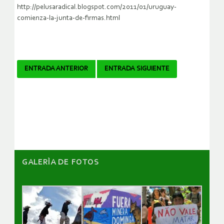
http://pelusaradical.blogspot.com/2011/01/uruguay-
comienza-la-junta-de-firmas.html
Navegador
ENTRADA ANTERIOR
ENTRADA SIGUIENTE
de
artículos
GALERÌA DE FOTOS