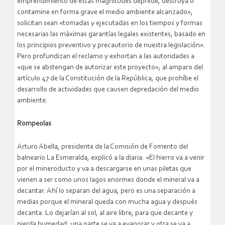
emprendimiento de estas magnitudes deprede, destruya o
contamine en forma grave el medio ambiente alcanzado»,
solicitan sean «tomadas y ejecutadas en los tiempos y formas
necesarias las máximas garantías legales existentes, basado en
los principios preventivo y precautorio de nuestra legislación».
Pero profundizan el reclamo y exhortan a las autoridades a
«que se abstengan de autorizar este proyecto», al amparo del
artículo 47 de la Constitución de la República, que prohíbe el
desarrollo de actividades que causen depredación del medio
ambiente.
Rompeolas
Arturo Abella, presidente de la Comisión de Fomento del
balneario La Esmeralda, explicó a la diaria: «El hierro va a venir
por el mineroducto y va a descargarse en unas piletas que
vienen a ser como unos lagos enormes donde el mineral va a
decantar. Ahí lo separan del agua, pero es una separación a
medias porque el mineral queda con mucha agua y después
decanta. Lo dejarían al sol, al aire libre, para que decante y
pierda humedad; una parte se va a evaporar y otra se va a