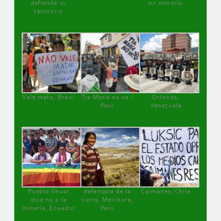
defiende su
sin minería.
territorio
Vale mata, Brasil
Tía María no va !
Orinoco,
Perú
Venezuela
Pueblo Shuar
defensora de la
Caimanes, Chile
dice no a la
tierra, Melchora,
minería, Ecuador
Perú