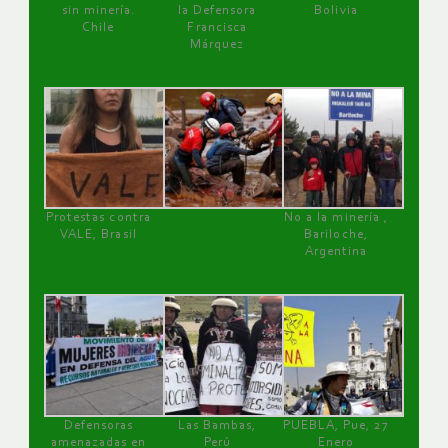
sin minería.
la Defensora
Bolivia
Chile
Francisca
Márquez
Protestas contra
No a la minería ,
VALE, Brasil
Bariloche,
Argentina
Defensoras
Las Bambas,
PUEBLA, Pue, 27
amenazadas en
Perú
Enero