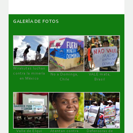
GALERÌA DE FOTOS
Wirakutas luchan
contra la minería
No a Dominga,
VALE mata,
en México
Chile
Brasil
Valle de Elqui
Atentan contra
Defensoras de