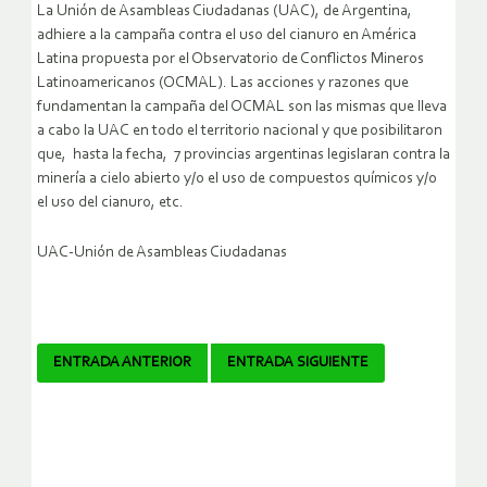
La Unión de Asambleas Ciudadanas (UAC), de Argentina,
adhiere a la campaña contra el uso del cianuro en América
Latina propuesta por el Observatorio de Conflictos Mineros
Latinoamericanos (OCMAL). Las acciones y razones que
fundamentan la campaña del OCMAL son las mismas que lleva
a cabo la UAC en todo el territorio nacional y que posibilitaron
que, hasta la fecha, 7 provincias argentinas legislaran contra la
minería a cielo abierto y/o el uso de compuestos químicos y/o
el uso del cianuro, etc.
UAC-Unión de Asambleas Ciudadanas
Navegador
ENTRADA ANTERIOR
ENTRADA SIGUIENTE
de
artículos