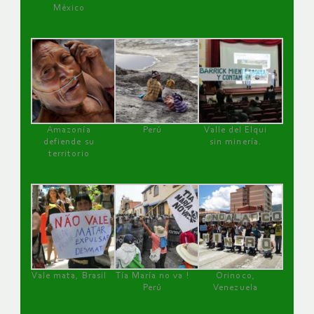
México
Amazonía
Perú
Valle del Elqui
defiende su
sin minería.
territorio
Vale mata, Brasil
Tía María no va !
Orinoco,
Perú
Venezuela