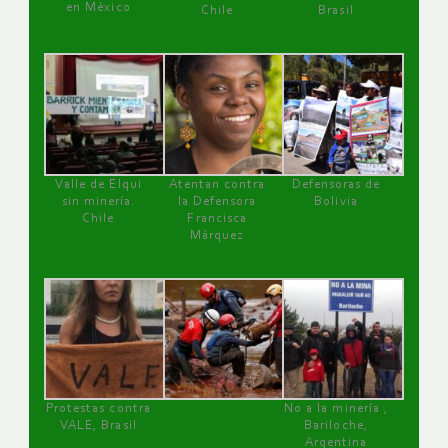
en México
Chile
Brasil
Valle de Elqui
Atentan contra
Defensoras de
sin minería.
la Defensora
Bolivia
Chile
Francisca
Márquez
Protestas contra
No a la minería ,
VALE, Brasil
Bariloche,
Argentina