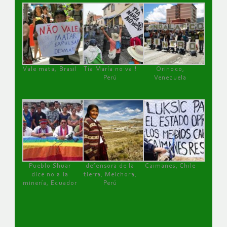
Vale mata, Brasil
Tía María no va !
Orinoco,
Perú
Venezuela
Pueblo Shuar
defensora de la
Caimanes, Chile
dice no a la
tierra, Melchora,
minería, Ecuador
Perú