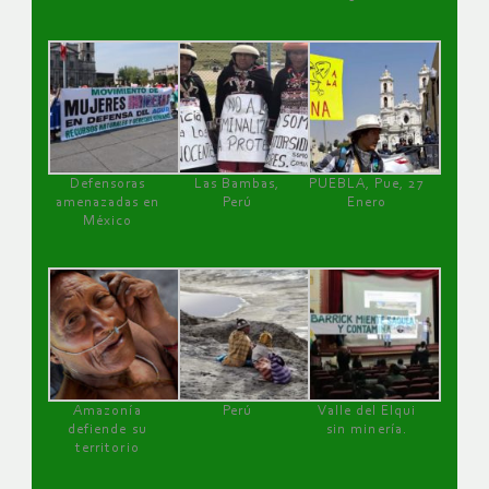
Defensoras
Las Bambas,
PUEBLA, Pue, 27
amenazadas en
Perú
Enero
México
Amazonía
Perú
Valle del Elqui
defiende su
sin minería.
territorio