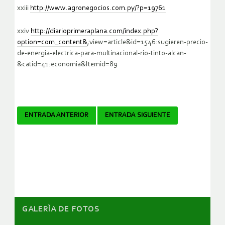
xxiii
http://www.agronegocios.com.py/?p=19761
xxiv
http://diarioprimeraplana.com/index.php?
option=com_content&
;view=article&id=1546:sugieren-precio-
de-energia-electrica-para-multinacional-rio-tinto-alcan-
&catid=41:economia&Itemid=89
Navegador
ENTRADA ANTERIOR
ENTRADA SIGUIENTE
de
artículos
GALERÌA DE FOTOS