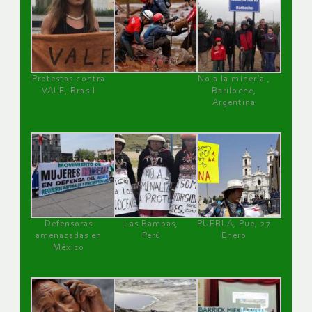
Protestas contra
No a la minería ,
VALE, Brasil
Bariloche,
Argentina
Defensoras
Las Bambas,
PUEBLA, Pue, 27
amenazadas en
Perú
Enero
México