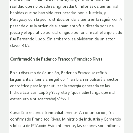
Político por la matanza de Curuguaty, que desnuda una
realidad que no puede ser ignorada: 8 millones de tierras mal
habidas que no han sido recuperadas por la Justicia, y
Paraguay con la peor distribución de la tierra en la regiónxxii. A
pesar de que la orden de allanamiento fue dictada por una
jueza y el operativo policial dirigido por una fiscal, el enjuiciado
fue Fernando Lugo. Sin embargo, se olvidaron de un actor
clave: RTA.
Confirmación de Federico Franco y Francisco Rivas
En su discurso de Asunción, Federico Franco se refirió
largamente al tema energético, “También impulsará al sector
energético para lograr utilizar la energía generada en las
hidroeléctricas Itaipú y Yacyretá y ‘que nadie tenga que ir al
extranjero a buscar trabajo’.”xxiii
Canadá lo reconoció inmediatamente. A continuación, fue
confirmado Francisco Rivas, Ministrio de Industria y Comercio
y lobista de RTAxxiv. Evidentemente, las razones son millones.