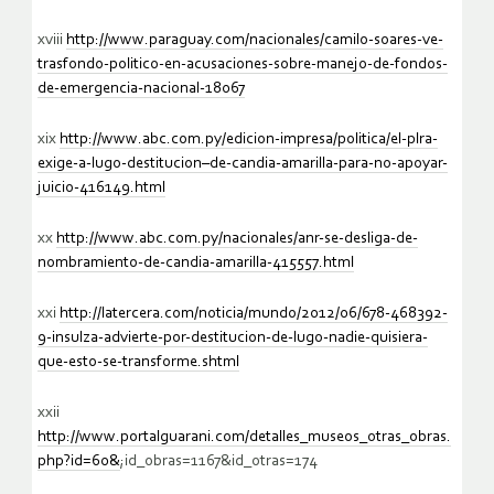
xviii
http://www.paraguay.com/nacionales/camilo-soares-ve-
trasfondo-politico-en-acusaciones-sobre-manejo-de-fondos-
de-emergencia-nacional-18067
xix
http://www.abc.com.py/edicion-impresa/politica/el-plra-
exige-a-lugo-destitucion–de-candia-amarilla-para-no-apoyar-
juicio-416149.html
xx
http://www.abc.com.py/nacionales/anr-se-desliga-de-
nombramiento-de-candia-amarilla-415557.html
xxi
http://latercera.com/noticia/mundo/2012/06/678-468392-
9-insulza-advierte-por-destitucion-de-lugo-nadie-quisiera-
que-esto-se-transforme.shtml
xxii
http://www.portalguarani.com/detalles_museos_otras_obras.
php?id=60&
;id_obras=1167&id_otras=174