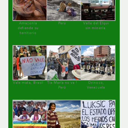
Amazonía
Perú
Valle del Elqui
defiende su
sin minería.
territorio
Vale mata, Brasil
Tía María no va !
Orinoco,
Perú
Venezuela