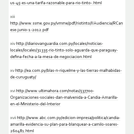
us-45-es-una-tarifa-razonable-para-rio-tinto-.html
xiii
http://www.ssme.gov.py/vmme/pdf/riotinto/IIAudiencia/RCan
ese-junio-1-2012.pdf
xiv
http://diariovanguardia.com.py/locales/noticias-
locales/locales/31335-rio-tinto-solo-aguarda-que-paraguay-
defina-fecha-a-la-mesa-de-negociacion.html
xv
http://ea.com.py/blas-n-riquelme-y-las-tierras-malhabidas-
de-curuguaty/
xvi
http://www.ultimahora.com/notas/537700-
Organizaciones-sociales-dan-malvenida-a-Candia-Amarilla-
en-el-Ministerio-del-Interior
xvii
http://www.abc.com.py/edicion-impresa/politica/candia-
amarilla-evidencia-su-plan-para-blanquear-a-camilo-soares-
260481.html