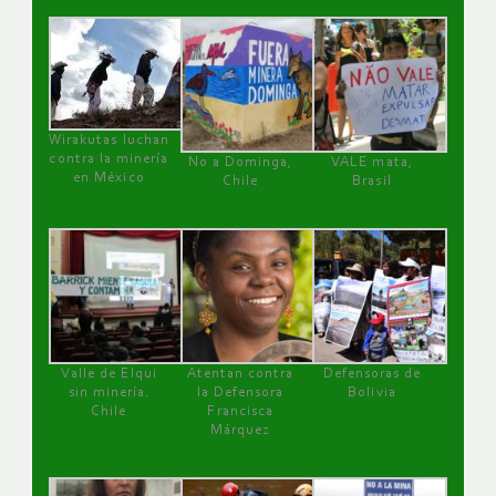
Wirakutas luchan
contra la minería
No a Dominga,
VALE mata,
en México
Chile
Brasil
Valle de Elqui
Atentan contra
Defensoras de
sin minería.
la Defensora
Bolivia
Chile
Francisca
Márquez