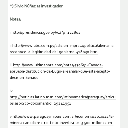
*) Silvio Núñez es investigador
Notas:
i
http://presidencia.gov.py/v1/?p=122802
ii
http://www.abc.com.py/edicion-impresa/politica/alemania-
reconoce-la-legitimidad-del-gobierno-418030.html
iii
http://www.ultimahora.com/notas/539631-Canada-
aprueba-destitucion-de-Lugo-al-senalar-que-este-acepto-
decision-Senado
iv
http://noticias.latino.msn.com/latinoamerica/paraguay/articul
os.aspx?cp-documentid=29241951
v
http://www.paraguaymipais.com.ar/economia/2010/12/la-
minera-canadiense-rio-tinto-invertira-us-3.500-millones-en-