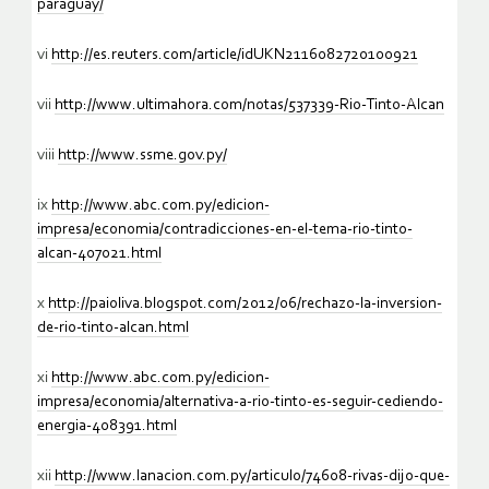
paraguay/
vi
http://es.reuters.com/article/idUKN2116082720100921
vii
http://www.ultimahora.com/notas/537339-Rio-Tinto-Alcan
viii
http://www.ssme.gov.py/
ix
http://www.abc.com.py/edicion-
impresa/economia/contradicciones-en-el-tema-rio-tinto-
alcan-407021.html
x
http://paioliva.blogspot.com/2012/06/rechazo-la-inversion-
de-rio-tinto-alcan.html
xi
http://www.abc.com.py/edicion-
impresa/economia/alternativa-a-rio-tinto-es-seguir-cediendo-
energia-408391.html
xii
http://www.lanacion.com.py/articulo/74608-rivas-dijo-que-