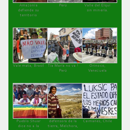
Amazonía
Perú
Valle del Elqui
defiende su
sin minería.
territorio
Vale mata, Brasil
Tía María no va !
Orinoco,
Perú
Venezuela
Pueblo Shuar
defensora de la
Caimanes, Chile
dice no a la
tierra, Melchora,