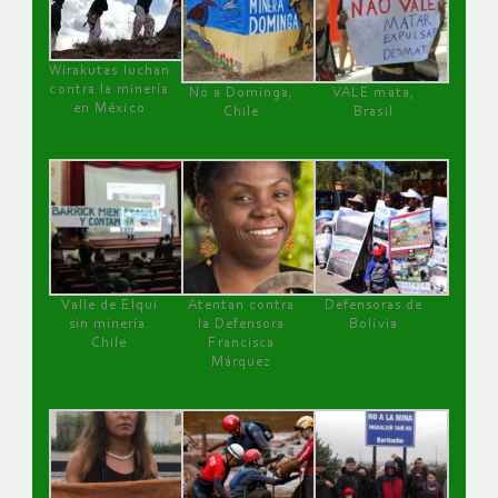
Wirakutas luchan
contra la minería
No a Dominga,
VALE mata,
en México
Chile
Brasil
Valle de Elqui
Atentan contra
Defensoras de
sin minería.
la Defensora
Bolivia
Chile
Francisca
Márquez