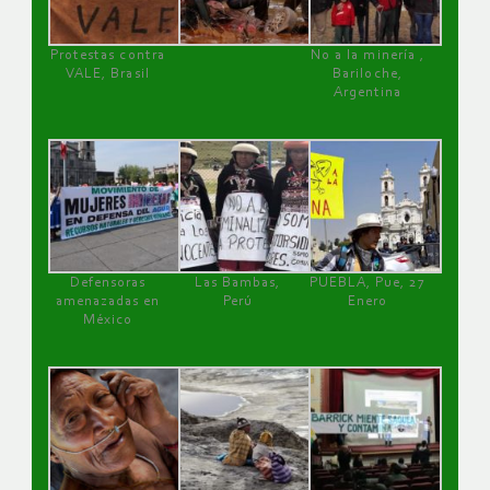
Protestas contra
No a la minería ,
VALE, Brasil
Bariloche,
Argentina
Defensoras
Las Bambas,
PUEBLA, Pue, 27
amenazadas en
Perú
Enero
México