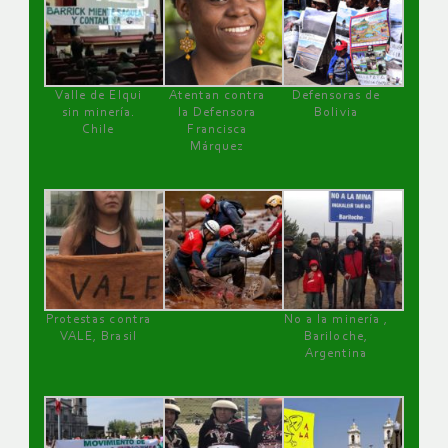
Valle de Elqui
Atentan contra
Defensoras de
sin minería.
la Defensora
Bolivia
Chile
Francisca
Márquez
Protestas contra
No a la minería ,
VALE, Brasil
Bariloche,
Argentina