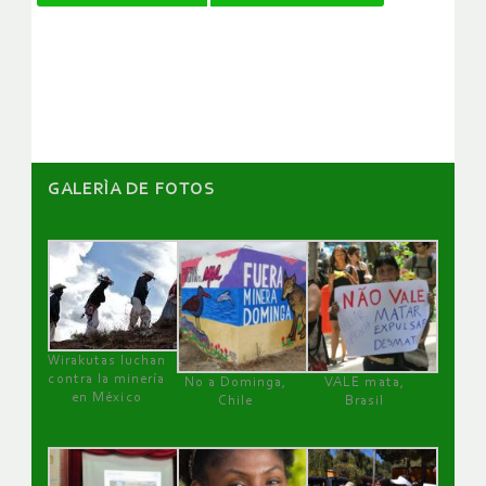
de
artículos
GALERÌA DE FOTOS
Wirakutas luchan
contra la minería
No a Dominga,
VALE mata,
en México
Chile
Brasil