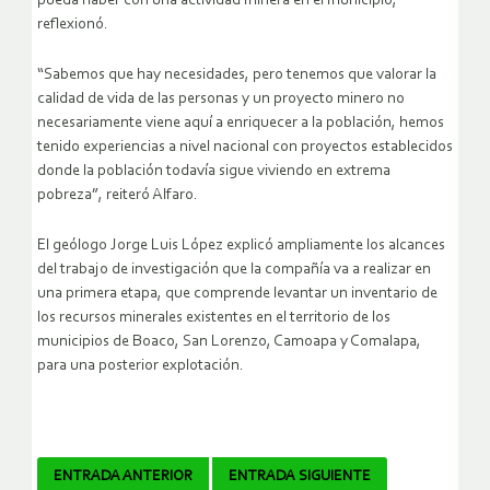
pueda haber con una actividad minera en el municipio,
reflexionó.
“Sabemos que hay necesidades, pero tenemos que valorar la
calidad de vida de las personas y un proyecto minero no
necesariamente viene aquí a enriquecer a la población, hemos
tenido experiencias a nivel nacional con proyectos establecidos
donde la población todavía sigue viviendo en extrema
pobreza”, reiteró Alfaro.
El geólogo Jorge Luis López explicó ampliamente los alcances
del trabajo de investigación que la compañía va a realizar en
una primera etapa, que comprende levantar un inventario de
los recursos minerales existentes en el territorio de los
municipios de Boaco, San Lorenzo, Camoapa y Comalapa,
para una posterior explotación.
Navegador
ENTRADA ANTERIOR
ENTRADA SIGUIENTE