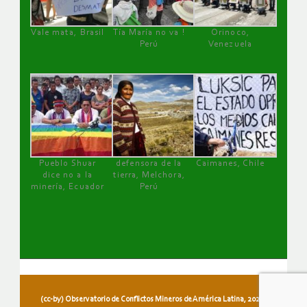
Vale mata, Brasil
Tía María no va !
Orinoco,
Perú
Venezuela
Pueblo Shuar
defensora de la
Caimanes, Chile
dice no a la
tierra, Melchora,
minería, Ecuador
Perú
(cc-by) Observatorio de Conflictos Mineros de América Latina, 2026