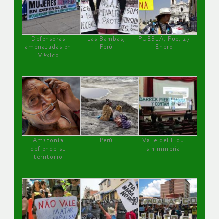
Defensoras
Las Bambas,
PUEBLA, Pue, 27
amenazadas en
Perú
Enero
México
Amazonía
Perú
Valle del Elqui
defiende su
sin minería.
territorio