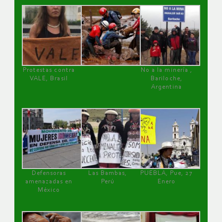
Protestas contra
No a la minería ,
VALE, Brasil
Bariloche,
Argentina
Defensoras
Las Bambas,
PUEBLA, Pue, 27
amenazadas en
Perú
Enero
México