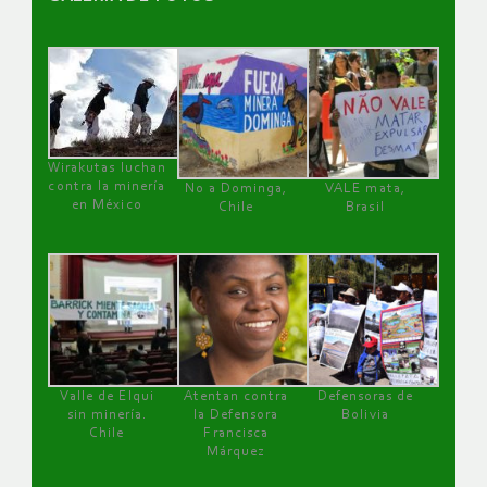
Wirakutas luchan
contra la minería
No a Dominga,
VALE mata,
en México
Chile
Brasil
Valle de Elqui
Atentan contra
Defensoras de
sin minería.
la Defensora
Bolivia
Chile
Francisca
Márquez