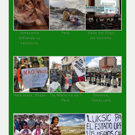
Amazonía
Perú
Valle del Elqui
defiende su
sin minería.
territorio
Vale mata, Brasil
Tía María no va !
Orinoco,
Perú
Venezuela