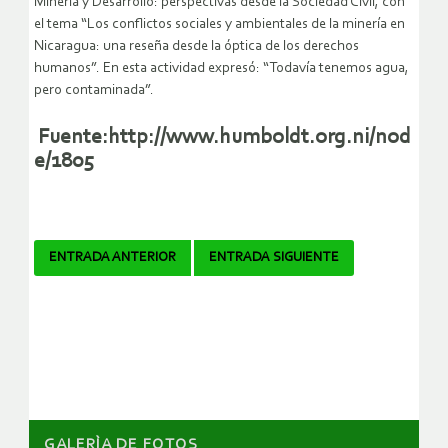
Minería y Desarrollo: perspectivas desde la Sociedad Civil, con
el tema “Los conflictos sociales y ambientales de la minería en
Nicaragua: una reseña desde la óptica de los derechos
humanos”. En esta actividad expresó: “Todavía tenemos agua,
pero contaminada”.
Fuente:http://www.humboldt.org.ni/nod
e/1805
Navegador
ENTRADA ANTERIOR
ENTRADA SIGUIENTE
de
artículos
GALERÌA DE FOTOS