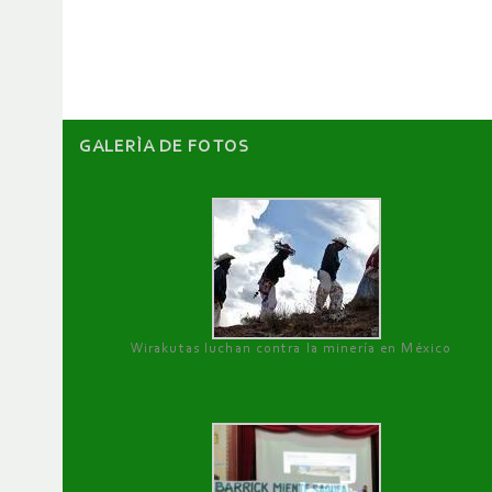
artículos
GALERÌA DE FOTOS
Wirakutas luchan contra la minería en México