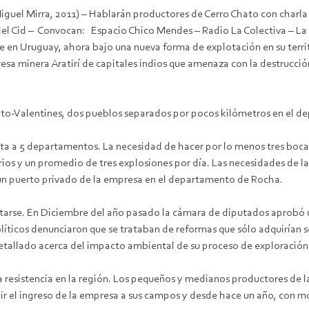
uel Mirra, 2011) – Hablarán productores de Cerro Chato con charla de
 del Cid – Convocan: Espacio Chico Mendes – Radio La Colectiva – La
 en Uruguay, ahora bajo una nueva forma de explotación en su territo
resa minera Aratirí de capitales indios que amenaza con la destrucció
hato-Valentines, dos pueblos separados por pocos kilómetros en el de
cta a 5 departamentos. La necesidad de hacer por lo menos tres boc
rios y un promedio de tres explosiones por día. Las necesidades de 
 un puerto privado de la empresa en el departamento de Rocha.
starse. En Diciembre del año pasado la cámara de diputados aprobó u
líticos denunciaron que se trataban de reformas que sólo adquirían se
etallado acerca del impacto ambiental de su proceso de exploració
 resistencia en la región. Los pequeños y medianos productores de 
ir el ingreso de la empresa a sus campos y desde hace un año, con mo