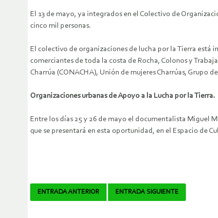
El 13 de mayo, ya integrados en el Colectivo de Organizaci
cinco mil personas.
El colectivo de organizaciones de lucha por la Tierra est
comerciantes de toda la costa de Rocha, Colonos y Trabaj
Charrúa (CONACHA), Unión de mujeres Charrúas, Grupo de 
Organizaciones urbanas de Apoyo a la Lucha por la Tierra.
Entre los días 25 y 26 de mayo el documentalista Miguel Mir
que se presentará en esta oportunidad, en el Espacio de Cul
Navegador
ENTRADA ANTERIOR
ENTRADA SIGUIENTE
de