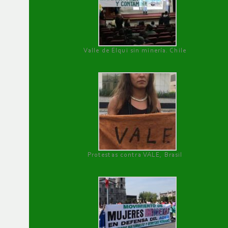
Valle de Elqui sin minería. Chile
Protestas contra VALE, Brasil