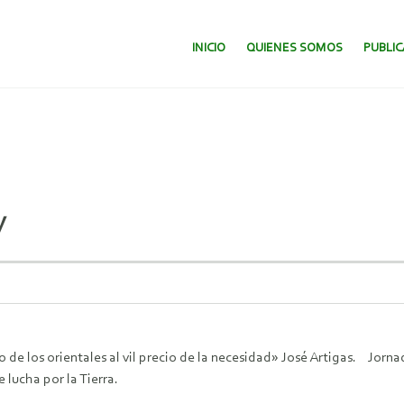
SALTAR AL CONTENIDO.
INICIO
QUIENES SOMOS
PUBLI
y
o de los orientales al vil precio de la necesidad» José Artigas. Jorn
 lucha por la Tierra.