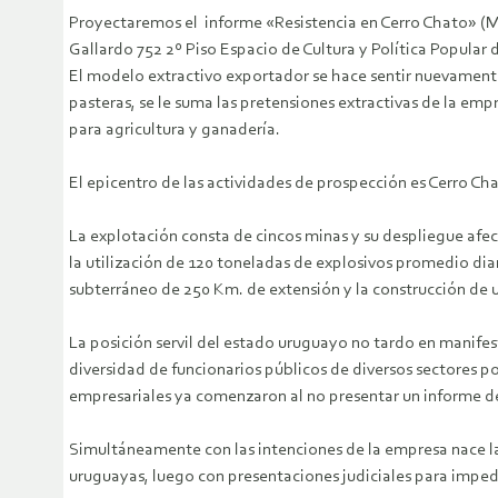
Proyectaremos el informe «Resistencia en Cerro Chato» (Mig
Gallardo 752 2º Piso Espacio de Cultura y Política Popular
El modelo extractivo exportador se hace sentir nuevamente
pasteras, se le suma las pretensiones extractivas de la emp
para agricultura y ganadería.
El epicentro de las actividades de prospección es Cerro C
La explotación consta de cincos minas y su despliegue afe
la utilización de 120 toneladas de explosivos promedio dia
subterráneo de 250 Km. de extensión y la construcción de
La posición servil del estado uruguayo no tardo en manife
diversidad de funcionarios públicos de diversos sectores po
empresariales ya comenzaron al no presentar un informe d
Simultáneamente con las intenciones de la empresa nace la
uruguayas, luego con presentaciones judiciales para imped