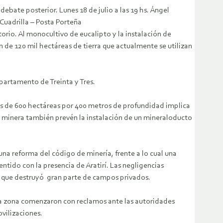
bate posterior. Lunes 18 de julio a las 19 hs. Ángel
 Cuadrilla – Posta Porteña
rio. Al monocultivo de eucalipto y la instalación de
n de 120 mil hectáreas de tierra que actualmente se utilizan
partamento de Treinta y Tres.
as de 600 hectáreas por 400 metros de profundidad implica
la minera también prevén la instalación de un mineraloducto
na reforma del código de minería, frente a lo cual una
ntido con la presencia de Aratirí. Las negligencias
n que destruyó gran parte de campos privados.
la zona comenzaron con reclamos ante las autoridades
vilizaciones.