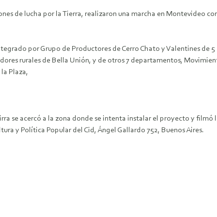
ones de lucha por la Tierra, realizaron una marcha en Montevideo co
á integrado por Grupo de Productores de Cerro Chato y Valentines de 
adores rurales de Bella Unión, y de otros 7 departamentos, Movimien
la Plaza,
ra se acercó a la zona donde se intenta instalar el proyecto y filmó
tura y Política Popular del Cid, Ángel Gallardo 752, Buenos Aires.