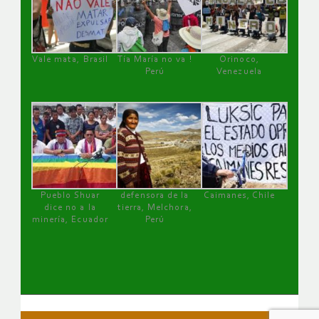
Vale mata, Brasil
Tía María no va !
Orinoco,
Perú
Venezuela
Pueblo Shuar
defensora de la
Caimanes, Chile
dice no a la
tierra, Melchora,
minería, Ecuador
Perú