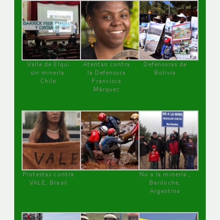
Valle de Elqui
Atentan contra
Defensoras de
sin minería.
la Defensora
Bolivia
Chile
Francisca
Márquez
Protestas contra
No a la minería ,
VALE, Brasil
Bariloche,
Argentina