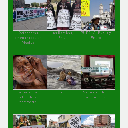
Defensoras
Las Bambas,
PUEBLA, Pue, 27
amenazadas en
Perú
Enero
México
Amazonía
Perú
Valle del Elqui
defiende su
sin minería.
territorio