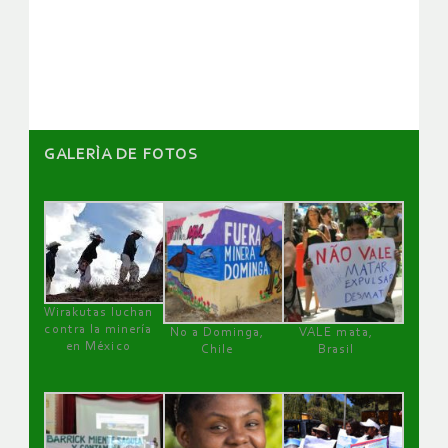
de
artículos
GALERÌA DE FOTOS
Wirakutas luchan
contra la minería
No a Dominga,
VALE mata,
en México
Chile
Brasil