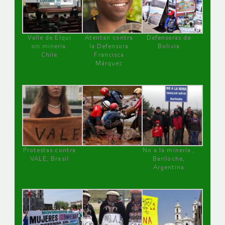
Valle de Elqui
Atentan contra
Defensoras de
sin minería.
la Defensora
Bolivia
Chile
Francisca
Márquez
Protestas contra
No a la minería ,
VALE, Brasil
Bariloche,
Argentina