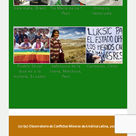
Vale mata, Brasil
Tía María no va !
Orinoco,
Perú
Venezuela
Pueblo Shuar
defensora de la
Caimanes, Chile
dice no a la
tierra, Melchora,
minería, Ecuador
Perú
(cc-by) Observatorio de Conflictos Mineros de América Latina, 2026