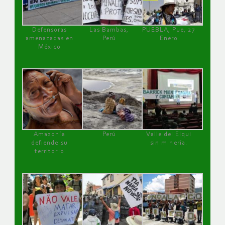
Defensoras
Las Bambas,
PUEBLA, Pue, 27
amenazadas en
Perú
Enero
México
Amazonía
Perú
Valle del Elqui
defiende su
sin minería.
territorio