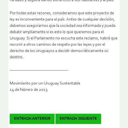
ha dado y seguirá dando beneficios a sus habitantes y al país.
Por todas estas razones, consideramos que este proyecto de
ley es inconveniente para el país. Antes de cualquier decisión,
debemos asegurarnos que la sociedad sea informada y pueda
debatir ampliamente si es esto lo que queremos para el
Uruguay. Si el Parlamento no escucha este reclamo, habrá que
recurrir a otros caminos de respeto por las leyes y por el
derecho de los uruguayos a decidir democráticamente su
destino.
—————————————————
Movimiento por un Uruguay Sustentable
14 de febrero de 2013.
Navegador
ENTRADA ANTERIOR
ENTRADA SIGUIENTE