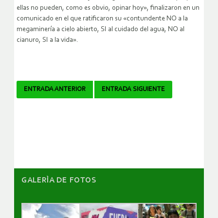
ellas no pueden, como es obvio, opinar hoy», finalizaron en un
comunicado en el que ratificaron su «contundente NO a la
megaminería a cielo abierto, SI al cuidado del agua, NO al
cianuro, SI a la vida».
Navegador
ENTRADA ANTERIOR
ENTRADA SIGUIENTE
de
artículos
GALERÌA DE FOTOS