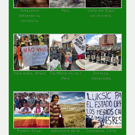
Amazonía
Perú
Valle del Elqui
defiende su
sin minería.
territorio
Vale mata, Brasil
Tía María no va !
Orinoco,
Perú
Venezuela
Pueblo Shuar
defensora de la
Caimanes, Chile