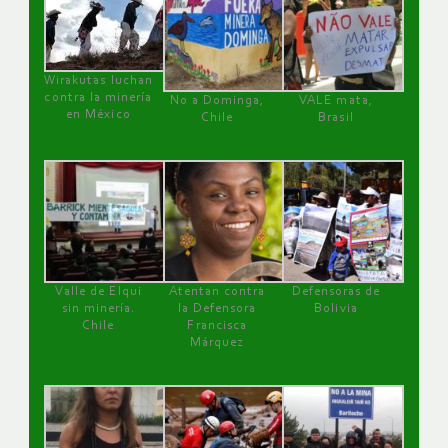
Wirakutas luchan
contra la minería
No a Dominga,
VALE mata,
en México
Chile
Brasil
Valle de Elqui
Atentan contra
Defensoras de
sin minería.
la Defensora
Bolivia
Chile
Francisca
Márquez