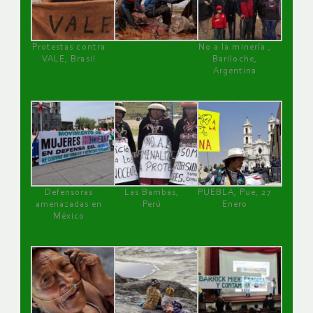
Protestas contra
No a la minería ,
VALE, Brasil
Bariloche,
Argentina
Defensoras
Las Bambas,
PUEBLA, Pue, 27
amenazadas en
Perú
Enero
México