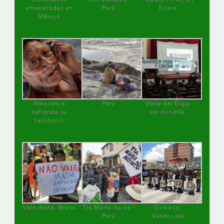
amenazadas en
Perú
Enero
México
Amazonía
Perú
Valle del Elqui
defiende su
sin minería.
territorio
Vale mata, Brasil
Tía María no va !
Orinoco,
Perú
Venezuela