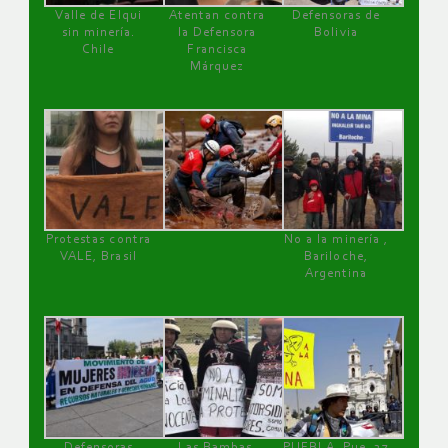
Valle de Elqui
Atentan contra
Defensoras de
sin minería.
la Defensora
Bolivia
Chile
Francisca
Márquez
Protestas contra
No a la minería ,
VALE, Brasil
Bariloche,
Argentina
Defensoras
Las Bambas,
PUEBLA, Pue, 27