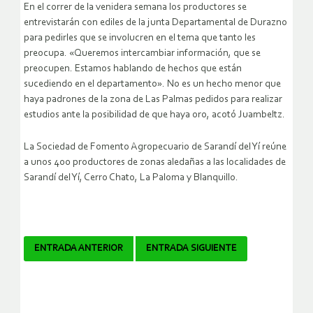
En el correr de la venidera semana los productores se
entrevistarán con ediles de la junta Departamental de Durazno
para pedirles que se involucren en el tema que tanto les
preocupa. «Queremos intercambiar información, que se
preocupen. Estamos hablando de hechos que están
sucediendo en el departamento». No es un hecho menor que
haya padrones de la zona de Las Palmas pedidos para realizar
estudios ante la posibilidad de que haya oro, acotó Juambeltz.
La Sociedad de Fomento Agropecuario de Sarandí del Yí reúne
a unos 400 productores de zonas aledañas a las localidades de
Sarandí del Yí, Cerro Chato, La Paloma y Blanquillo.
Navegador
ENTRADA ANTERIOR
ENTRADA SIGUIENTE
de
artículos