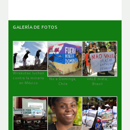
GALERÌA DE FOTOS
Wirakutas luchan
contra la minería
No a Dominga,
VALE mata,
en México
Chile
Brasil