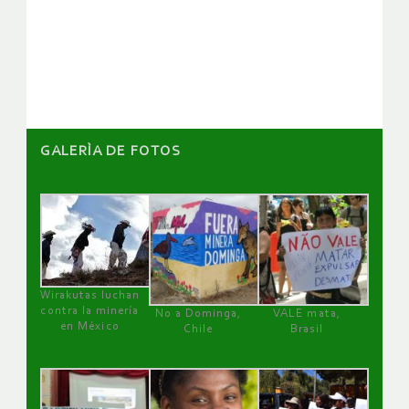
de
artículos
GALERÌA DE FOTOS
Wirakutas luchan
contra la minería
No a Dominga,
VALE mata,
en México
Chile
Brasil