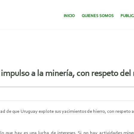
SALTAR AL CONTENIDO.
INICIO
QUIENES SOMOS
PUBLI
impulso a la minería, con respeto de
idad de que Uruguay explote sus yacimientos de hierro, con respeto 
o que hay es una lucha de intereses. Si no hay actividades minera