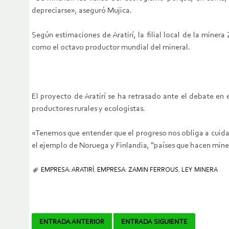
depreciarse», aseguró Mujica.
Según estimaciones de Aratirí, la filial local de la mine
como el octavo productor mundial del mineral.
El proyecto de Aratirí se ha retrasado ante el debate en
productores rurales y ecologistas.
«Tenemos que entender que el progreso nos obliga a cuidar 
el ejemplo de Noruega y Finlandia, “países que hacen minerí
EMPRESA: ARATIRÍ
,
EMPRESA: ZAMIN FERROUS
,
LEY MINERA
Navegador
ENTRADA ANTERIOR
ENTRADA SIGUIENTE