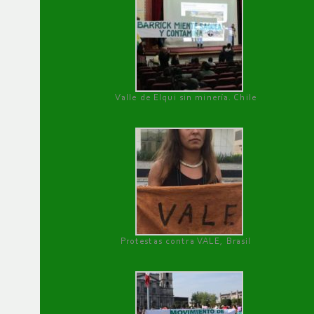
Valle de Elqui sin minería. Chile
Protestas contra VALE, Brasil