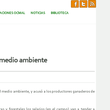
CACIONES OCMAL
NOTICIAS
BIBLIOTECA
l medio ambiente
al medio ambiente, y acusó a los productores ganaderos de
s y forestales los salarios (en el campo) van a tender a