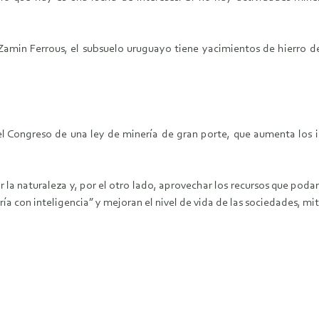
ra Zamin Ferrous, el subsuelo uruguayo tiene yacimientos de hierro d
 el Congreso de una ley de minería de gran porte, que aumenta los 
la naturaleza y, por el otro lado, aprovechar los recursos que poda
a con inteligencia” y mejoran el nivel de vida de las sociedades, mi