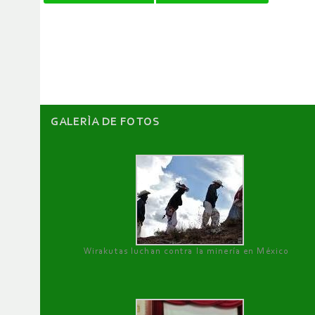
de
artículos
GALERÌA DE FOTOS
Wirakutas luchan contra la minería en México