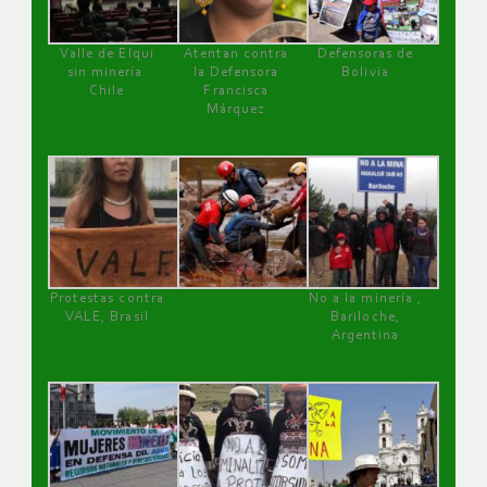
Valle de Elqui
Atentan contra
Defensoras de
sin minería.
la Defensora
Bolivia
Chile
Francisca
Márquez
Protestas contra
No a la minería ,
VALE, Brasil
Bariloche,
Argentina