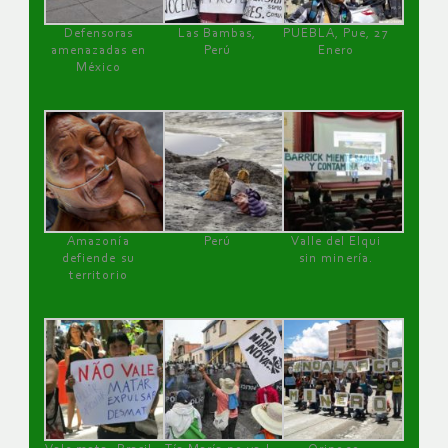
Defensoras
Las Bambas,
PUEBLA, Pue, 27
amenazadas en
Perú
Enero
México
Amazonía
Perú
Valle del Elqui
defiende su
sin minería.
territorio