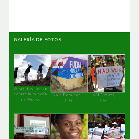
artículos
GALERÌA DE FOTOS
Wirakutas luchan
contra la minería
No a Dominga,
VALE mata,
en México
Chile
Brasil