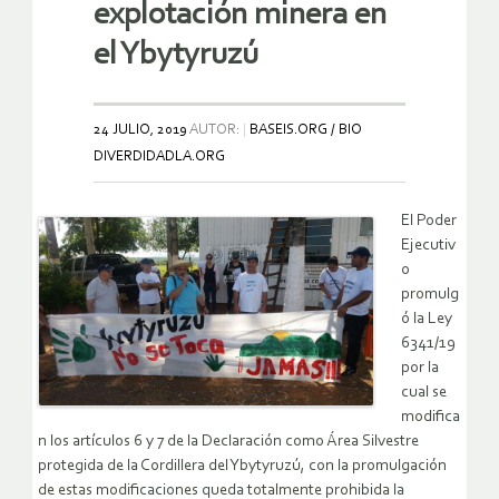
explotación minera en
el Ybytyruzú
24 JULIO, 2019
AUTOR:
BASEIS.ORG / BIO
DIVERDIDADLA.ORG
El Poder
Ejecutiv
o
promulg
ó la Ley
6341/19
por la
cual se
modifica
n los artículos 6 y 7 de la Declaración como Área Silvestre
protegida de la Cordillera del Ybytyruzú, con la promulgación
de estas modificaciones queda totalmente prohibida la