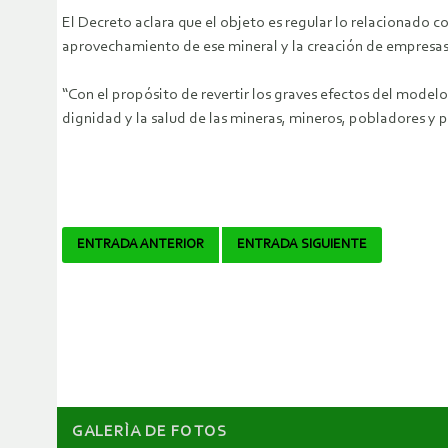
El Decreto aclara que el objeto es regular lo relacionado co
aprovechamiento de ese mineral y la creación de empresas 
“Con el propósito de revertir los graves efectos del modelo
dignidad y la salud de las mineras, mineros, pobladores y
Navegador
ENTRADA ANTERIOR
ENTRADA SIGUIENTE
de
artículos
GALERÌA DE FOTOS