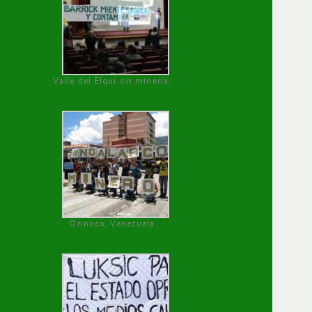
Valle del Elqui sin minería.
Orinoco, Venezuela