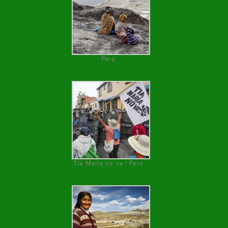
Perú
Tía María no va ! Perú