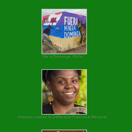
No a Dominga, Chile
Atentan contra la Defensora Francisca Márquez