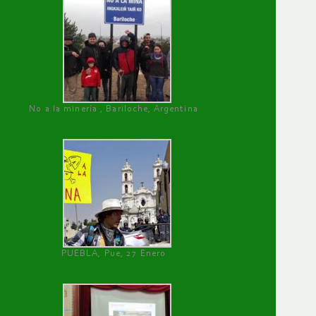
No a la minería , Bariloche, Argentina
PUEBLA, Pue, 27 Enero