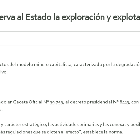
erva al Estado la exploración y explota
ctos del modelo minero capitalista, caracterizado por la degradación 
ivo.
ado en Gaceta Oficial N° 39.759, el decreto presidencial N° 8413, con
o.
y carácter estratégico, las actividades primarias y las conexas y auxi
s regulaciones que se dicten al efecto”, establece la norma.