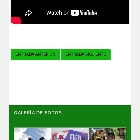
Navegador
ENTRADA ANTERIOR
ENTRADA SIGUIENTE
de
artículos
GALERÌA DE FOTOS