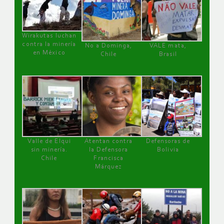
Wirakutas luchan
contra la minería
No a Dominga,
VALE mata,
en México
Chile
Brasil
Valle de Elqui
Atentan contra
Defensoras de
sin minería.
la Defensora
Bolivia
Chile
Francisca
Márquez