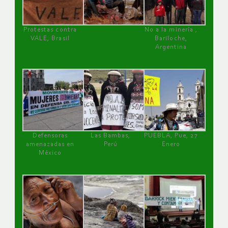
Protestas contra
No a la minería ,
VALE, Brasil
Bariloche,
Argentina
Defensoras
Las Bambas,
PUEBLA, Pue, 27
amenazadas en
Perú
Enero
México