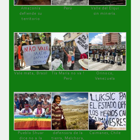
Amazonía
Perú
Valle del Elqui
defiende su
sin minería.
territorio
Vale mata, Brasil
Tía María no va !
Orinoco,
Perú
Venezuela
Pueblo Shuar
defensora de la
Caimanes, Chile
dice no a la
tierra, Melchora,