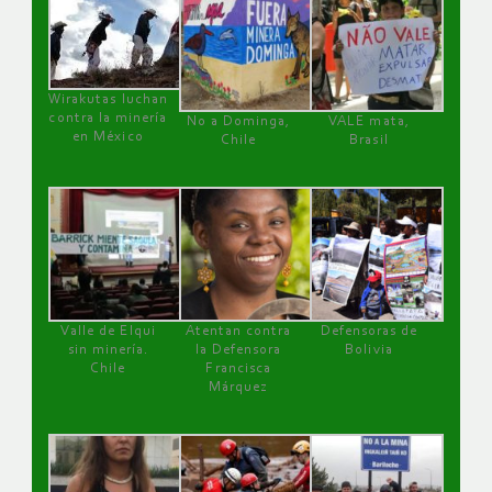
Wirakutas luchan
contra la minería
No a Dominga,
VALE mata,
en México
Chile
Brasil
Valle de Elqui
Atentan contra
Defensoras de
sin minería.
la Defensora
Bolivia
Chile
Francisca
Márquez