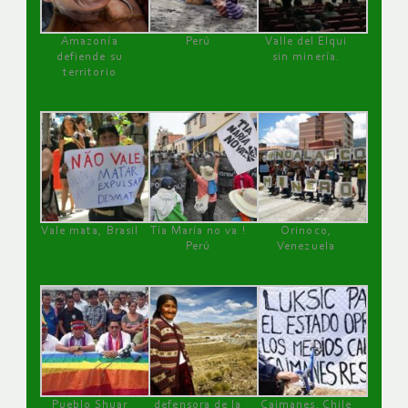
Amazonía
Perú
Valle del Elqui
defiende su
sin minería.
territorio
Vale mata, Brasil
Tía María no va !
Orinoco,
Perú
Venezuela
Pueblo Shuar
defensora de la
Caimanes, Chile