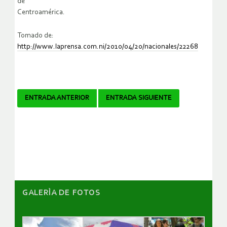
de
Centroamérica.
Tomado de:
http://www.laprensa.com.ni/2010/04/20/nacionales/22268
Navegador
ENTRADA ANTERIOR
ENTRADA SIGUIENTE
de
artículos
GALERÌA DE FOTOS