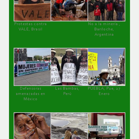
Protestas contra
No a la minería ,
VALE, Brasil
Bariloche,
Argentina
Defensoras
Las Bambas,
PUEBLA, Pue, 27
amenazadas en
Perú
Enero
México