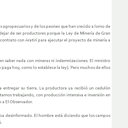
res agropecuarios y de los peones que han crecido a lomo de
dejar de ser productores porque la Ley de Minería de Gran
contrato con Aratirí para ejecutar el proyecto de minería a
en saber nada con mineras ni indemnizaciones. El ministro
 paga hoy, como lo establece la ley). Pero muchos de ellos
a entregar su tierra. La productora ya recibió un cedulón
tamos trabajando, con producción intensiva e inversión en
o a El Observador.
taba desinformado. El hombre está diciendo que los campos
ó.