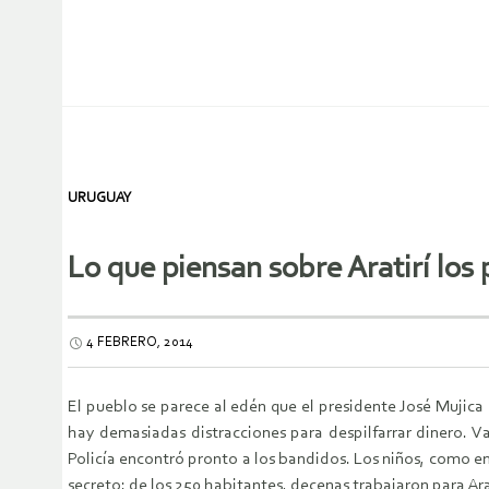
URUGUAY
Lo que piensan sobre Aratirí los
4 FEBRERO, 2014
El pueblo se parece al edén que el presidente José Mujica
hay demasiadas distracciones para despilfarrar dinero. V
Policía encontró pronto a los bandidos. Los niños, como en 
secreto: de los 250 habitantes, decenas trabajaron para Ar