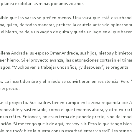
í planea explotar las minas por unos 20 años.
sible que las vacas se preñen menos. Una vaca que está escuchand
a, quien, de todas maneras, prefiere la cautela antes de opinar sobr
a el hierro, te deja un vagón de guita y queda un lago en el que hace
Gilena Andrade, su esposo Omar Andrade, sus hijos, nietos y bisnietos
er hierro. Si el proyecto avanza, las detonaciones cortarán el trinar
agos. “Muchos van a trabajar unos años, ¿y después?”, se pregunta.
s. La incertidumbre y el miedo se convirtieron en resistencia. Per
ner precio.
 al proyecto. Sus padres tienen campo en la zona requerida por Ara
renovable y sustentable, como el que tenemos ahora, y otro extracti
 un cráter. Entonces, no es un tema de ponerle precio, sino del mod
inción. Si me tengo que ir de aquí, me voy a ir. Pero lo que tengo bie
‘No me tocó: hice la guerra con un escarbadientes y perdí’, les resp