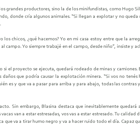
os grandes productores, sino la de los minifundistas, como Hugo Sil
fondo, donde cría algunos animales. “Si llegan a explotar y no queda
.
ro los chicos, ¿qué hacemos? Yo en mi casa estoy entre que la arreg
 al campo. Yo siempre trabajé en el campo, desde niño”, insiste y ac
ero si el proyecto se ejecuta, quedará rodeado de minas y camiones.
 daños que podría causar la explotación minera. “Si vos no tenés hi
uién es y que va a pasar para arriba y para abajo, todas las contras
cto. Sin embargo, Blasina destaca que inevitablemente quedará al
s vacas van a estar estresadas, vos vas a estar estresado. Tu calidad d
ca que va a tirar humo negro y va a hacer ruido todo el día. Capaz qu