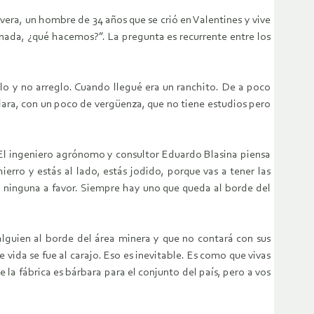
vera, un hombre de 34 años que se crió en Valentines y vive
 nada, ¿qué hacemos?”. La pregunta es recurrente entre los
lo y no arreglo. Cuando llegué era un ranchito. De a poco
lara, con un poco de vergüenza, que no tiene estudios pero
 El ingeniero agrónomo y consultor Eduardo Blasina piensa
erro y estás al lado, estás jodido, porque vas a tener las
 y ninguna a favor. Siempre hay uno que queda al borde del
guien al borde del área minera y que no contará con sus
e vida se fue al carajo. Eso es inevitable. Es como que vivas
e la fábrica es bárbara para el conjunto del país, pero a vos