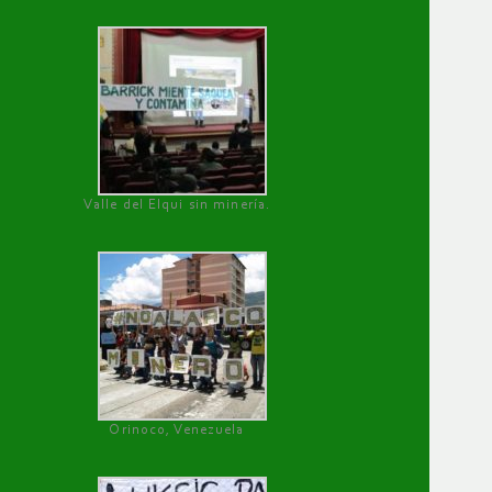
Valle del Elqui sin minería.
Orinoco, Venezuela