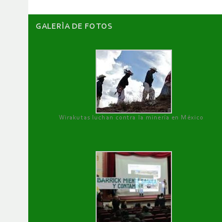
GALERÌA DE FOTOS
Wirakutas luchan contra la minería en México