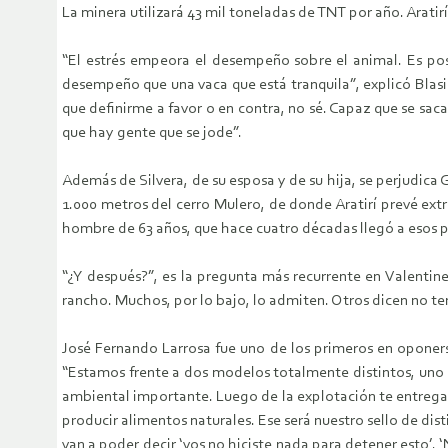
La minera utilizará 43 mil toneladas de TNT por año. Aratir
“El estrés empeora el desempeño sobre el animal. Es po
desempeño que una vaca que está tranquila”, explicó Blasin
que definirme a favor o en contra, no sé. Capaz que se sac
que hay gente que se jode”.
Además de Silvera, de su esposa y de su hija, se perjudica 
1.000 metros del cerro Mulero, de donde Aratirí prevé extra
hombre de 63 años, que hace cuatro décadas llegó a esos p
“¿Y después?”, es la pregunta más recurrente en Valentine
rancho. Muchos, por lo bajo, lo admiten. Otros dicen no te
José Fernando Larrosa fue uno de los primeros en oponerse
“Estamos frente a dos modelos totalmente distintos, uno 
ambiental importante. Luego de la explotación te entregan
producir alimentos naturales. Ese será nuestro sello de dist
van a poder decir ‘vos no hiciste nada para detener esto’. 