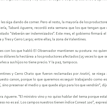
ol les siga dando de comer. Pero el resto, la mayoría de los producto
adería, Tabaré Aguerre, recordó esta semana que los que tengan que 
stado “deberán ser indemnizados”. Este mes, el gobierno firmará el 
 y Tres y Cerro Largo; entre ellas, la zona de Valentines.
es con los que habló El Observador mantienen su postura: no quier
 dólares la hectárea a los productores afectados (15 veces lo que se
arles a sus hijos no tiene precio. Y la paz, tampoco.
entines y Cerro Chato que fueron reclamadas por Aratirí, se niega 
supuesto canon, porque lo que queremos es seguir trabajando como es
, sino preservar el medio y que quede algo para los que vendrán”, dij
a Aguerre. “El ministro vino y no quiso hablar del tema porque es
eso no es así. Los campos nuestros tienen índice Coneat 100”, expres