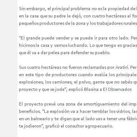
Sin embargo, el principal problema no es la propiedad de l
en la casa que su padre le dejó, con cuatro hectáreas al 
pequeños productores de la zona y los trabajadores rurales
“El grande puede vender y se puede ir para otro lado. Pe
hicimos la casa y vamos luchando. Lo que tengo es gracias
que él va a dar pelea para defender su pueblo.
Sus cuatro hectáreas no fueron reclamadas por Aratirí. P
en este tipo de productores cuando evalúa los principales
explosiones, los camiones, el polvo, gente que no sabés q
proyecto y que se jode”, explicó Blasina a El Observador.
El proyecto prevé una zona de amortiguamiento del impa
beneficios. “La explosión va a hacer temblar los vidrios, la
en un balneario y te digan que al lado vas a tener una fábri
te jodieron”, graficó el consultor agropecuario.