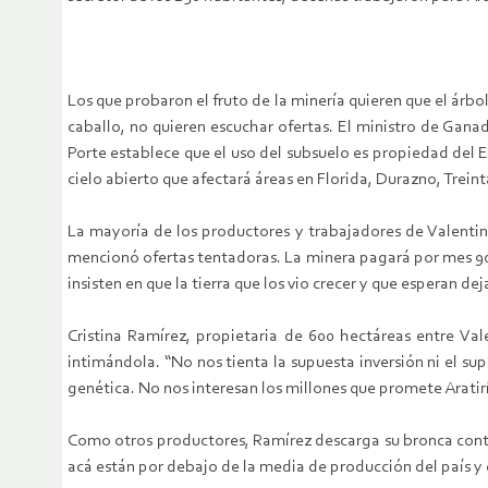
Los que probaron el fruto de la minería quieren que el árb
caballo, no quieren escuchar ofertas. El ministro de Gan
Porte establece que el uso del subsuelo es propiedad del E
cielo abierto que afectará áreas en Florida, Durazno, Treinta
La mayoría de los productores y trabajadores de Valentin
mencionó ofertas tentadoras. La minera pagará por mes 900
insisten en que la tierra que los vio crecer y que esperan dej
Cristina Ramírez, propietaria de 600 hectáreas entre Val
intimándola. “No nos tienta la supuesta inversión ni el 
genética. No nos interesan los millones que promete Aratirí
Como otros productores, Ramírez descarga su bronca contr
acá están por debajo de la media de producción del país y 