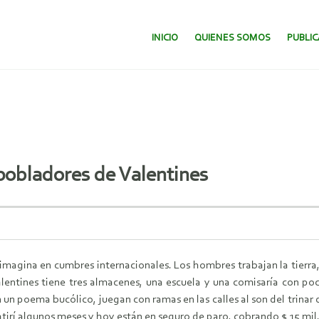
SALTAR AL CONTENIDO.
INICIO
QUIENES SOMOS
PUBLI
 pobladores de Valentines
 imagina en cumbres internacionales. Los hombres trabajan la tierra,
alentines tiene tres almacenes, una escuela y una comisaría con p
un poema bucólico, juegan con ramas en las calles al son del trinar 
atirí algunos meses y hoy están en seguro de paro, cobrando $ 15 mil