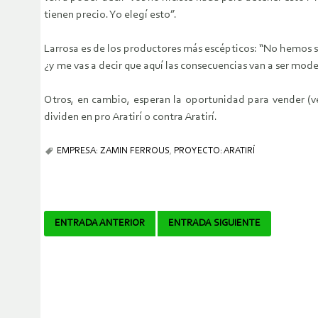
tienen precio. Yo elegí esto”.
Larrosa es de los productores más escépticos: “No hemos s
¿y me vas a decir que aquí las consecuencias van a ser mode
Otros, en cambio, esperan la oportunidad para vender (ve
dividen en pro Aratirí o contra Aratirí.
EMPRESA: ZAMIN FERROUS
,
PROYECTO: ARATIRÍ
Navegador
ENTRADA ANTERIOR
ENTRADA SIGUIENTE
de
artículos