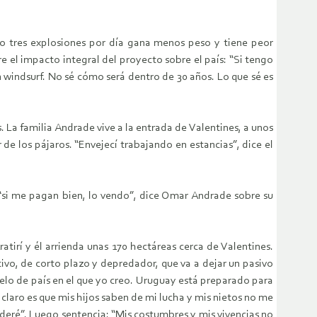
o tres explosiones por día gana menos peso y tiene peor
e el impacto integral del proyecto sobre el país: “Si tengo
n windsurf. No sé cómo será dentro de 30 años. Lo que sé es
. La familia Andrade vive a la entrada de Valentines, a unos
 de los pájaros. “Envejecí trabajando en estancias”, dice el
o “si me pagan bien, lo vendo”, dice Omar Andrade sobre su
tirí y él arrienda unas 170 hectáreas cerca de Valentines.
vo, de corto plazo y depredador, que va a dejar un pasivo
elo de país en el que yo creo. Uruguay está preparado para
n claro es que mis hijos saben de mi lucha y mis nietos no me
onderé”. Luego sentencia: “Mis costumbres y mis vivencias no