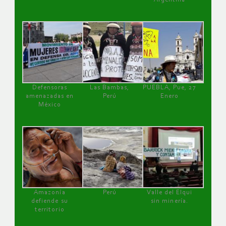
Defensoras
Las Bambas,
PUEBLA, Pue, 27
amenazadas en
Perú
Enero
México
Amazonía
Perú
Valle del Elqui
defiende su
sin minería.
territorio