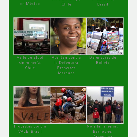
en México
Chile
Brasil
Valle de Elqui
Atentan contra
Defensoras de
sin minería.
la Defensora
Bolivia
Chile
Francisca
Márquez
Protestas contra
No a la minería ,
VALE, Brasil
Bariloche,
Argentina