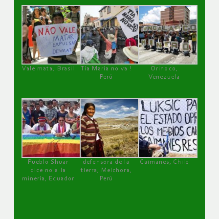
Vale mata, Brasil
Tía María no va !
Orinoco,
Perú
Venezuela
Pueblo Shuar
defensora de la
Caimanes, Chile
dice no a la
tierra, Melchora,
minería, Ecuador
Perú