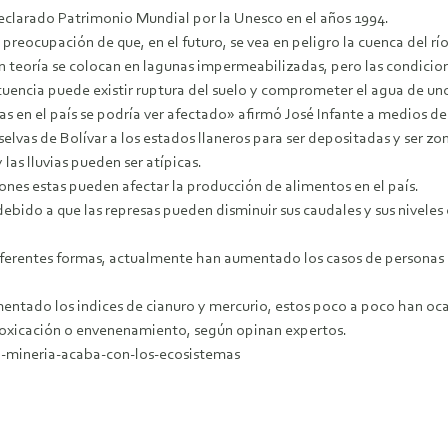
eclarado Patrimonio Mundial por la Unesco en el años 1994.
reocupación de que, en el futuro, se vea en peligro la cuenca del rí
 en teoría se colocan en lagunas impermeabilizadas, pero las condici
cuencia puede existir ruptura del suelo y comprometer el agua de un
vias en el país se podría ver afectado» afirmó José Infante a medios 
elvas de Bolívar a los estados llaneros para ser depositadas y ser zo
las lluvias pueden ser atípicas.
iones estas pueden afectar la producción de alimentos en el país.
debido a que las represas pueden disminuir sus caudales y sus nivele
iferentes formas, actualmente han aumentado los casos de personas 
mentado los indices de cianuro y mercurio, estos poco a poco han oc
ntoxicación o envenenamiento, según opinan expertos.
a-mineria-acaba-con-los-ecosistemas