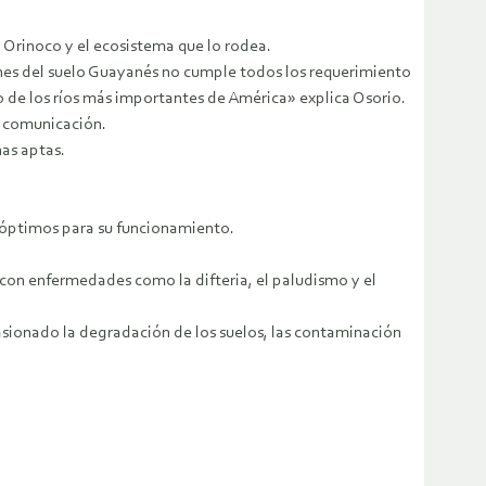
o Orinoco y el ecosistema que lo rodea.
ones del suelo Guayanés no cumple todos los requerimiento
o de los ríos más importantes de América» explica Osorio.
de comunicación.
nas aptas.
s óptimos para su funcionamiento.
con enfermedades como la difteria, el paludismo y el
asionado la degradación de los suelos, las contaminación