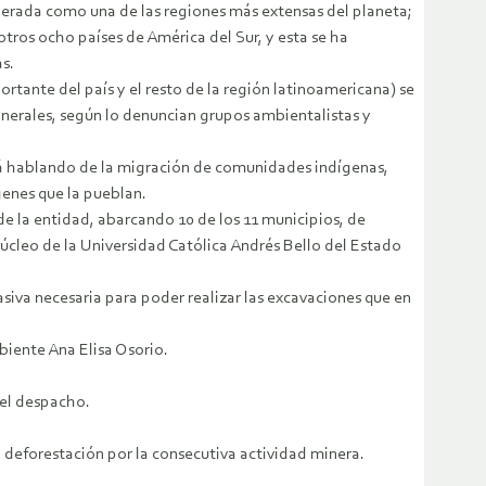
derada como una de las regiones más extensas del planeta;
otros ocho países de América del Sur, y esta se ha
s.
tante del país y el resto de la región latinoamericana) se
inerales, según lo denuncian grupos ambientalistas y
stá hablando de la migración de comunidades indígenas,
genes que la pueblan.
de la entidad, abarcando 10 de los 11 municipios, de
 núcleo de la Universidad Católica Andrés Bello del Estado
siva necesaria para poder realizar las excavaciones que en
mbiente Ana Elisa Osorio.
del despacho.
 deforestación por la consecutiva actividad minera.