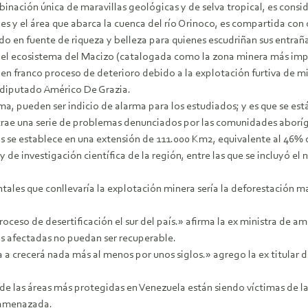
inación única de maravillas geológicas y de selva tropical, es consi
es y el área que abarca la cuenca del río Orinoco, es compartida con 
do en fuente de riqueza y belleza para quienes escudriñan sus entraña
 el ecosistema del Macizo (catalogada como la zona minera más impor
en franco proceso de deterioro debido a la explotación furtiva de m
 diputado Américo De Grazia.
ema, pueden ser indicio de alarma para los estudiados; y es que se e
 trae una serie de problemas denunciados por las comunidades aborí
as se establece en una extensión de 111.000 Km2, equivalente al 46% 
de investigación científica de la región, entre las que se incluyó el
tales que conllevaría la explotación minera sería la deforestación ma
oceso de desertificación el sur del país.» afirma la ex ministra de a
as afectadas no puedan ser recuperable.
va a crecerá nada más al menos por unos siglos.» agrego la ex titular 
e las áreas más protegidas en Venezuela están siendo víctimas de la
a amenazada.