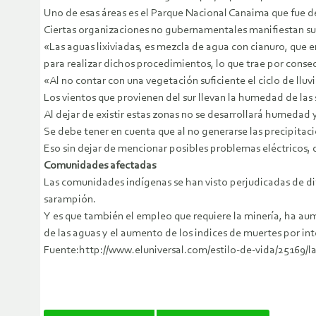
Uno de esas áreas es el Parque Nacional Canaima que fue d
Ciertas organizaciones no gubernamentales manifiestan su p
«Las aguas lixiviadas, es mezcla de agua con cianuro, que
para realizar dichos procedimientos, lo que trae por conse
«Al no contar con una vegetación suficiente el ciclo de llu
Los vientos que provienen del sur llevan la humedad de las s
Al dejar de existir estas zonas no se desarrollará humedad y 
Se debe tener en cuenta que al no generarse las precipitac
Eso sin dejar de mencionar posibles problemas eléctricos, 
Comunidades afectadas
Las comunidades indígenas se han visto perjudicadas de d
sarampión.
Y es que también el empleo que requiere la minería, ha au
de las aguas y el aumento de los indices de muertes por i
Fuente:http://www.eluniversal.com/estilo-de-vida/25169/l