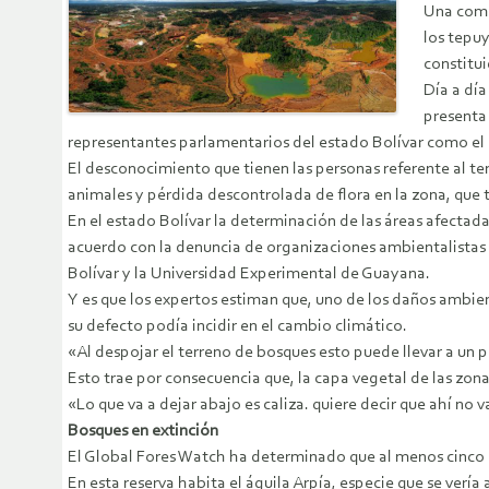
Una comb
los tepuy
constitui
Día a día
presenta 
representantes parlamentarios del estado Bolívar como el
El desconocimiento que tienen las personas referente al t
animales y pérdida descontrolada de flora en la zona, que
En el estado Bolívar la determinación de las áreas afectad
acuerdo con la denuncia de organizaciones ambientalistas y 
Bolívar y la Universidad Experimental de Guayana.
Y es que los expertos estiman que, uno de los daños ambien
su defecto podía incidir en el cambio climático.
«Al despojar el terreno de bosques esto puede llevar a un pr
Esto trae por consecuencia que, la capa vegetal de las zon
«Lo que va a dejar abajo es caliza. quiere decir que ahí no 
Bosques en extinción
El Global Fores Watch ha determinado que al menos cinco d
En esta reserva habita el águila Arpía, especie que se verí