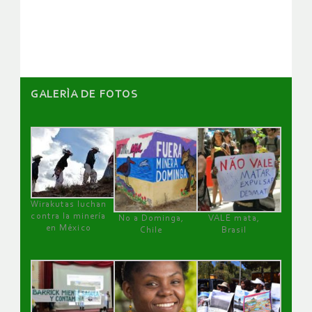
artículos
GALERÌA DE FOTOS
Wirakutas luchan
contra la minería
No a Dominga,
VALE mata,
en México
Chile
Brasil