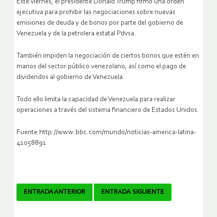
Este viernes, el presidente Donald Trump firmó una orden
ejecutiva para prohibir las negociaciones sobre nuevas
emisiones de deuda y de bonos por parte del gobierno de
Venezuela y de la petrolera estatal Pdvsa.
También impiden la negociación de ciertos bonos que estén en
manos del sector público venezolano, así como el pago de
dividendos al gobierno de Venezuela.
Todo ello limita la capacidad de Venezuela para realizar
operaciones a través del sistema financiero de Estados Unidos.
Fuente:http://www.bbc.com/mundo/noticias-america-latina-
41058891
Navegador
ENTRADA ANTERIOR
ENTRADA SIGUIENTE
de