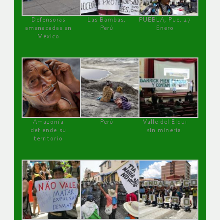
Defensoras
Las Bambas,
PUEBLA, Pue, 27
amenazadas en
Perú
Enero
México
Amazonía
Perú
Valle del Elqui
defiende su
sin minería.
territorio