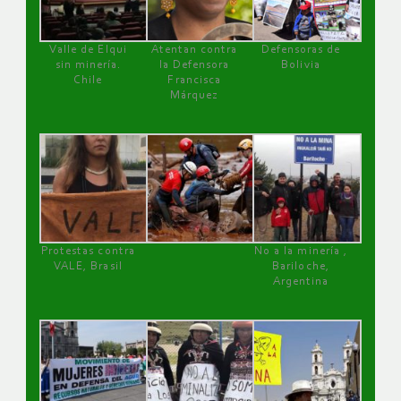
Valle de Elqui
Atentan contra
Defensoras de
sin minería.
la Defensora
Bolivia
Chile
Francisca
Márquez
Protestas contra
No a la minería ,
VALE, Brasil
Bariloche,
Argentina