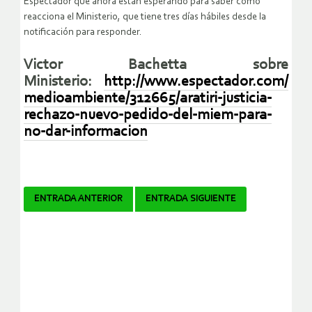
Espectador que ahora están esperando para saber cómo
reacciona el Ministerio, que tiene tres días hábiles desde la
notificación para responder.
Victor Bachetta sobre
Ministerio:
http://www.espectador.com/
medioambiente/312665/aratiri-justicia-
rechazo-nuevo-pedido-del-miem-para-
no-dar-informacion
Navegador
ENTRADA ANTERIOR
ENTRADA SIGUIENTE
de
artículos