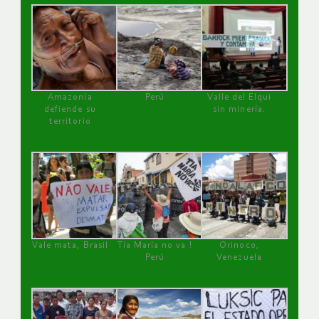
Amazonía
Perú
Valle del Elqui
defiende su
sin minería.
territorio
Vale mata, Brasil
Tía María no va !
Orinoco,
Perú
Venezuela