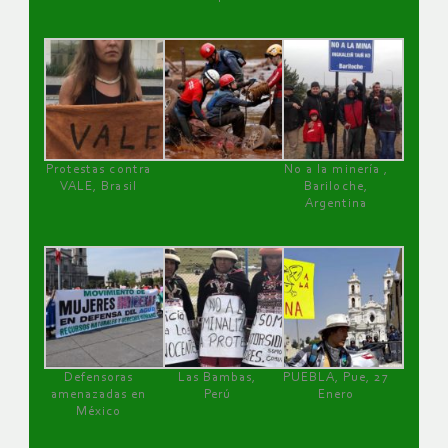
Protestas contra
No a la minería ,
VALE, Brasil
Bariloche,
Argentina
Defensoras
Las Bambas,
PUEBLA, Pue, 27
amenazadas en
Perú
Enero
México