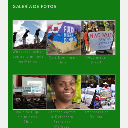
GALERÌA DE FOTOS
Wirakutas luchan
contra la minería
No a Dominga,
VALE mata,
en México
Chile
Brasil
Valle de Elqui
Atentan contra
Defensoras de
sin minería.
la Defensora
Bolivia
Chile
Francisca
Márquez