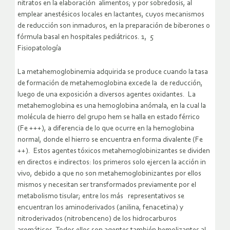
nitratos en la elaboración alimentos; y por sobredosis, al
emplear anestésicos locales en lactantes, cuyos mecanismos
de reducción son inmaduros, en la preparación de biberones o
fórmula basal en hospitales pediátricos. 1, 5
Fisiopatología
La metahemoglobinemia adquirida se produce cuando la tasa
de formación de metahemoglobina excede la de reducción,
luego de una exposición a diversos agentes oxidantes. La
metahemoglobina es una hemoglobina anómala, en la cual la
molécula de hierro del grupo hem se halla en estado férrico
(Fe +++), a diferencia de lo que ocurre en la hemoglobina
normal, donde el hierro se encuentra en forma divalente (Fe
++). Estos agentes tóxicos metahemoglobinizantes se dividen
en directos e indirectos: los primeros solo ejercen la acción in
vivo, debido a que no son metahemoglobinizantes por ellos
mismos y necesitan ser transformados previamente por el
metabolismo tisular; entre los más representativos se
encuentran los aminoderivados (anilina, fenacetina) y
nitroderivados (nitrobenceno) de los hidrocarburos