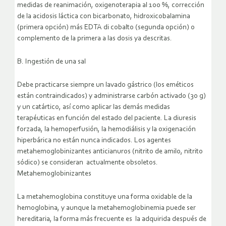
medidas de reanimación, oxigenoterapia al 100 %, corrección
de la acidosis láctica con bicarbonato, hidroxicobalamina
(primera opción) más EDTA di cobalto (segunda opción) o
complemento de la primera a las dosis ya descritas.
B. Ingestión de una sal
Debe practicarse siempre un lavado gástrico (los eméticos
están contraindicados) y administrarse carbón activado (30 g)
y un catártico, así como aplicar las demás medidas
terapéuticas en función del estado del paciente. La diuresis
forzada, la hemoperfusión, la hemodiálisis y la oxigenación
hiperbárica no están nunca indicados. Los agentes
metahemoglobinizantes anticianuros (nitrito de amilo, nitrito
sódico) se consideran actualmente obsoletos.
Metahemoglobinizantes
La metahemoglobina constituye una forma oxidable de la
hemoglobina, y aunque la metahemoglobinemia puede ser
hereditaria, la forma más frecuente es la adquirida después de