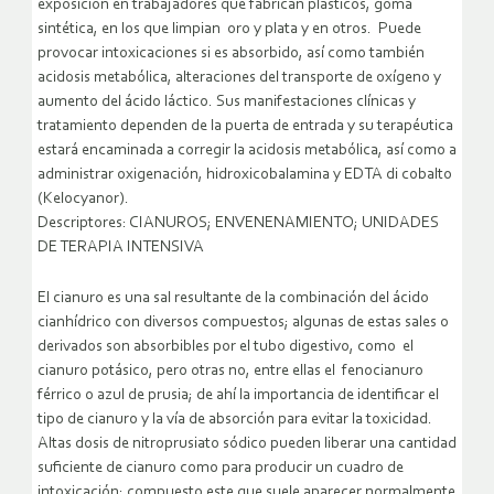
exposición en trabajadores que fabrican plásticos, goma
sintética, en los que limpian oro y plata y en otros. Puede
provocar intoxicaciones si es absorbido, así como también
acidosis metabólica, alteraciones del transporte de oxígeno y
aumento del ácido láctico. Sus manifestaciones clínicas y
tratamiento dependen de la puerta de entrada y su terapéutica
estará encaminada a corregir la acidosis metabólica, así como a
administrar oxigenación, hidroxicobalamina y EDTA di cobalto
(Kelocyanor).
Descriptores: CIANUROS; ENVENENAMIENTO; UNIDADES
DE TERAPIA INTENSIVA
El cianuro es una sal resultante de la combinación del ácido
cianhídrico con diversos compuestos; algunas de estas sales o
derivados son absorbibles por el tubo digestivo, como el
cianuro potásico, pero otras no, entre ellas el fenocianuro
férrico o azul de prusia; de ahí la importancia de identificar el
tipo de cianuro y la vía de absorción para evitar la toxicidad.
Altas dosis de nitroprusiato sódico pueden liberar una cantidad
suficiente de cianuro como para producir un cuadro de
intoxicación; compuesto este que suele aparecer normalmente