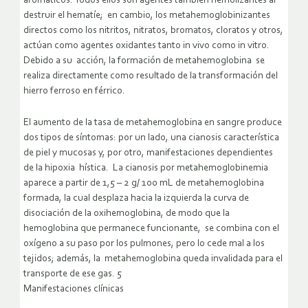
aromáticos. Todos ellos son agentes también hemolizantes al
destruir el hematíe; en cambio, los metahemoglobinizantes
directos como los nitritos, nitratos, bromatos, cloratos y otros,
actúan como agentes oxidantes tanto in vivo como in vitro.
Debido a su acción, la formación de metahemoglobina se
realiza directamente como resultado de la transformación del
hierro ferroso en férrico.
El aumento de la tasa de metahemoglobina en sangre produce
dos tipos de síntomas: por un lado, una cianosis característica
de piel y mucosas y, por otro, manifestaciones dependientes
de la hipoxia hística. La cianosis por metahemoglobinemia
aparece a partir de 1,5 – 2 g/ 100 mL de metahemoglobina
formada, la cual desplaza hacia la izquierda la curva de
disociación de la oxihemoglobina, de modo que la
hemoglobina que permanece funcionante, se combina con el
oxígeno a su paso por los pulmones, pero lo cede mal a los
tejidos; además, la metahemoglobina queda invalidada para el
transporte de ese gas. 5
Manifestaciones clínicas