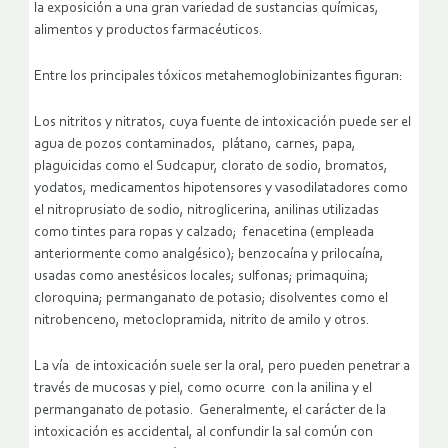
la exposición a una gran variedad de sustancias químicas,
alimentos y productos farmacéuticos.
Entre los principales tóxicos metahemoglobinizantes figuran:
Los nitritos y nitratos, cuya fuente de intoxicación puede ser el
agua de pozos contaminados, plátano, carnes, papa,
plaguicidas como el Sudcapur, clorato de sodio, bromatos,
yodatos, medicamentos hipotensores y vasodilatadores como
el nitroprusiato de sodio, nitroglicerina, anilinas utilizadas
como tintes para ropas y calzado; fenacetina (empleada
anteriormente como analgésico); benzocaína y prilocaína,
usadas como anestésicos locales; sulfonas; primaquina;
cloroquina; permanganato de potasio; disolventes como el
nitrobenceno, metoclopramida, nitrito de amilo y otros.
La vía de intoxicación suele ser la oral, pero pueden penetrar a
través de mucosas y piel, como ocurre con la anilina y el
permanganato de potasio. Generalmente, el carácter de la
intoxicación es accidental, al confundir la sal común con