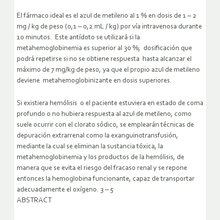
El fármaco ideal es el azul de metileno al 1 % en dosis de 1 – 2
mg / kg de peso (0,1 – 0,2 mL / kg) por vía intravenosa durante
10 minutos. Este antídoto se utilizará si la
metahemoglobinemia es superior al 30 %; dosificación que
podrá repetirse si no se obtiene respuesta hasta alcanzar el
máximo de 7 mg/kg de peso, ya que el propio azul de metileno
deviene metahemoglobinizante en dosis superiores.
Si existiera hemólisis o el paciente estuviera en estado de coma
profundo o no hubiera respuesta al azul de metileno, como
suele ocurrir con el clorato sódico, se emplearán técnicas de
depuración extrarrenal como la exanguinotransfusión,
mediante la cual se eliminan la sustancia tóxica, la
metahemoglobinemia y los productos de la hemólisis, de
manera que se evita el riesgo del fracaso renal y se repone
entonces la hemoglobina funcionante, capaz de transportar
adecuadamente el oxígeno. 3 – 5
ABSTRACT