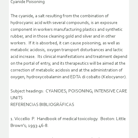
Cyanide Poisoning
The cyanide, a salt resulting from the combination of
hydrocyanic acid with several compounds, is an exposure
component in workers manufacturing plastics and synthetic
rubber, and in those cleaning gold and silver and in other
workers. If it is absorbed, it can cause poisoning, as well as
metabolic acidosis, oxygen transport disturbances and lactic
acid increase. Its clinical manifestations and treatment depend
on the portal of entry, and its therapeutics will be aimed at the
correction of metabolic acidosis and at the administration of
oxygen, hydroxycobalamin and EDTA di cobalto (Kelocyanor).
Subject headings: CYANIDES; POISONING; INTENSIVE CARE
UNITS
REFERENCIAS BIBLIOGRÁFICAS
1. Viccellio P. Handbook of medical toxicology. Boston: Little
Brown’s; 1993:46-8.