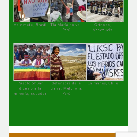
Vale mata, Brasil
Tía María no va !
Orinoco,
Perú
Venezuela
Pueblo Shuar
defensora de la
Caimanes, Chile
dice no a la
tierra, Melchora,
minería, Ecuador
Perú