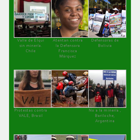
Valle de Elqui
Atentan contra
Defensoras de
sin minería.
la Defensora
Bolivia
Chile
Francisca
Márquez
Protestas contra
No a la minería ,
VALE, Brasil
Bariloche,
Argentina