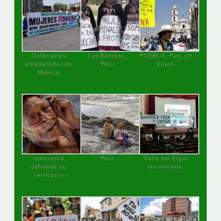
Defensoras
Las Bambas,
PUEBLA, Pue, 27
amenazadas en
Perú
Enero
México
Amazonía
Perú
Valle del Elqui
defiende su
sin minería.
territorio