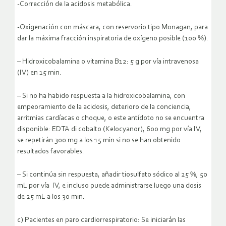
-Corrección de la acidosis metabólica.
-Oxigenación con máscara, con reservorio tipo Monagan, para
dar la máxima fracción inspiratoria de oxígeno posible (100 %).
– Hidroxicobalamina o vitamina B12: 5 g por vía intravenosa
(IV) en 15 min.
– Si no ha habido respuesta a la hidroxicobalamina, con
empeoramiento de la acidosis, deterioro de la conciencia,
arritmias cardíacas o choque, o este antídoto no se encuentra
disponible: EDTA di cobalto (Kelocyanor), 600 mg por vía IV,
se repetirán 300 mg a los 15 min si no se han obtenido
resultados favorables.
– Si continúa sin respuesta, añadir tiosulfato sódico al 25 %, 50
mL por vía IV, e incluso puede administrarse luego una dosis
de 25 mL a los 30 min.
c) Pacientes en paro cardiorrespiratorio: Se iniciarán las