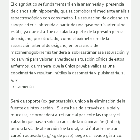
El diagnóstico se fundamentará en la anamnesis y presencia
de cianosis sin hipoxemia, que se corroborará mediante análisis
espectroscópico con cooxímetro. La saturación de oxígeno en
sangre arterial obtenida a partir de una gasometría arterial no
es útil, ya que esta fue calculada a partir de la presión parcial
de oxígeno; por otro lado, como el oxímetro mide la
saturación arterial de oxígeno, en presencia de
metahemogobinemia tenderá a sobreestimar esa saturación y
no servirá para valorar la verdadera situación clínica de estos
enfermos, de manera que la única prueba válida es una
cooximetría y resultan inútiles la gasometría y pulsimetría. 2,
4, 5
Tratamiento
Será de soporte (oxigenoterapia), unido a la eliminación de la
fuente de intoxicación. Si esta ha sido a través de la piel y
mucosas, se procederá a retirarle al paciente las ropas y el
calzado que hayan sido la causa de la intoxicación (tintes);
pero si la vía de absorción fue la oral, será útil administrar
carbón activado (1 g/ kg de peso) luego del lavado gástrico.