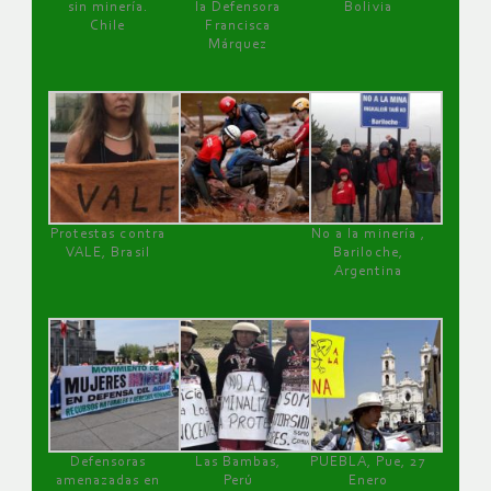
sin minería.
la Defensora
Bolivia
Chile
Francisca
Márquez
Protestas contra
No a la minería ,
VALE, Brasil
Bariloche,
Argentina
Defensoras
Las Bambas,
PUEBLA, Pue, 27
amenazadas en
Perú
Enero