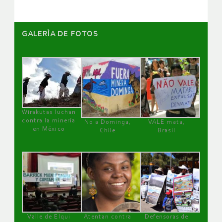
GALERÌA DE FOTOS
Wirakutas luchan
contra la minería
No a Dominga,
VALE mata,
en México
Chile
Brasil
Valle de Elqui
Atentan contra
Defensoras de