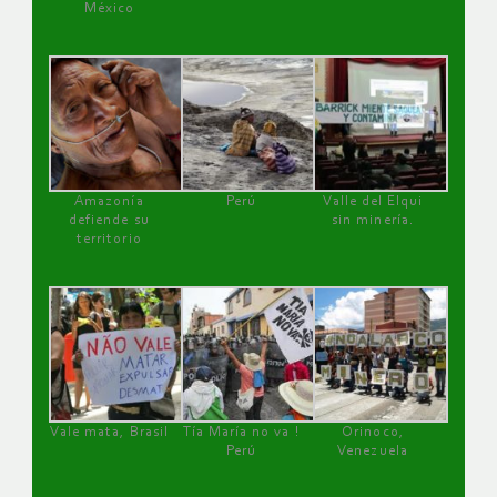
México
Amazonía
Perú
Valle del Elqui
defiende su
sin minería.
territorio
Vale mata, Brasil
Tía María no va !
Orinoco,
Perú
Venezuela