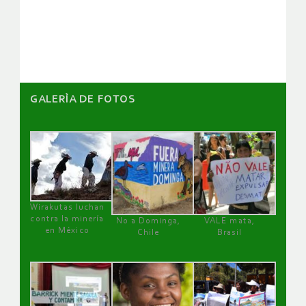
de
artículos
GALERÌA DE FOTOS
Wirakutas luchan
contra la minería
No a Dominga,
VALE mata,
en México
Chile
Brasil