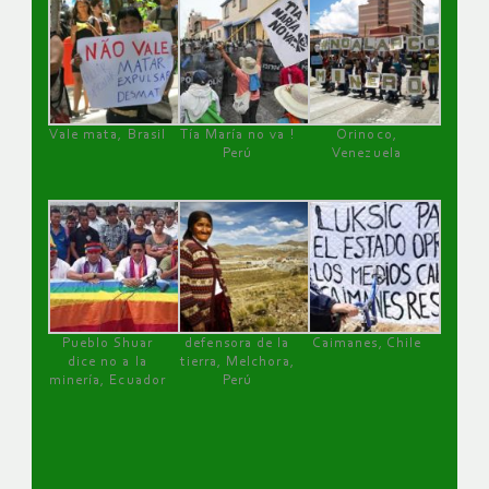
Vale mata, Brasil
Tía María no va !
Orinoco,
Perú
Venezuela
Pueblo Shuar
defensora de la
Caimanes, Chile
dice no a la
tierra, Melchora,
minería, Ecuador
Perú