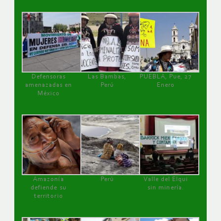
Defensoras
Las Bambas,
PUEBLA, Pue, 27
amenazadas en
Perú
Enero
México
Amazonía
Perú
Valle del Elqui
defiende su
sin minería.
territorio