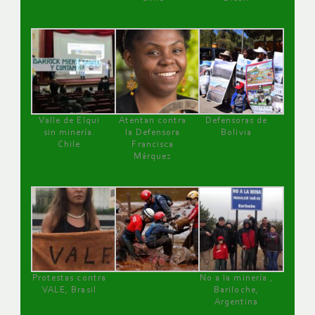
Valle de Elqui
Atentan contra
Defensoras de
sin minería.
la Defensora
Bolivia
Chile
Francisca
Márquez
Protestas contra
No a la minería ,
VALE, Brasil
Bariloche,
Argentina