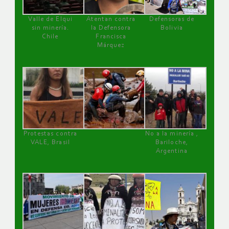
Valle de Elqui
Atentan contra
Defensoras de
sin minería.
la Defensora
Bolivia
Chile
Francisca
Márquez
Protestas contra
No a la minería ,
VALE, Brasil
Bariloche,
Argentina