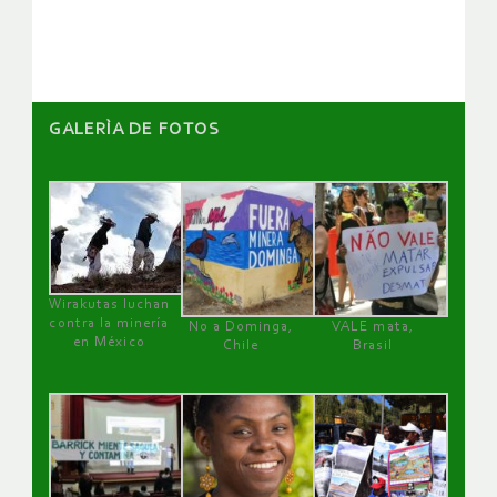
artículos
GALERÌA DE FOTOS
Wirakutas luchan
contra la minería
No a Dominga,
VALE mata,
en México
Chile
Brasil