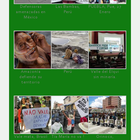
Defensoras
Las Bambas,
PUEBLA, Pue, 27
amenazadas en
Perú
Enero
México
Amazonía
Perú
Valle del Elqui
defiende su
sin minería.
territorio
Vale mata, Brasil
Tía María no va !
Orinoco,