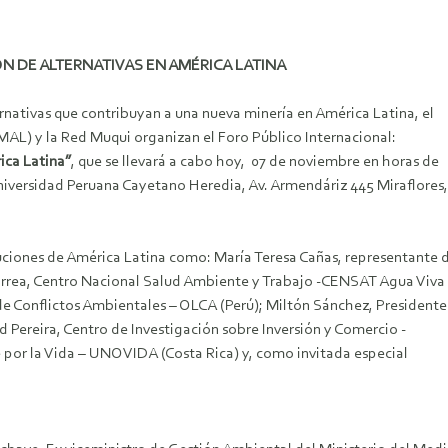
N DE ALTERNATIVAS EN AMÉRICA LATINA
ernativas que contribuyan a una nueva minería en América Latina
, el
AL) y la Red Muqui organizan el Foro Público Internacional:
ica Latina”
, que se llevará a cabo hoy, 07 de noviembre en horas de
niversidad Peruana Cayetano Heredia, Av. Armendáriz 445 Miraflores,
tuciones de América Latina como: María Teresa Cañas, representante 
Urrea, Centro Nacional Salud Ambiente y Trabajo -CENSAT Agua Viva
e Conflictos Ambientales – OLCA (Perú); Miltón Sánchez, Presidente
id Pereira, Centro de Investigación sobre Inversión y Comercio -
 por la Vida – UNOVIDA (Costa Rica) y, como invitada especial