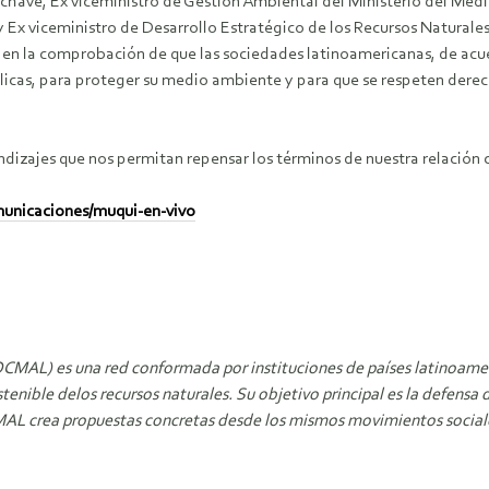
Echave, Ex viceministro de Gestión Ambiental del Ministerio del Me
 Ex viceministro de Desarrollo Estratégico de los Recursos Naturales
 en la comprobación de que las sociedades latinoamericanas, de acu
úblicas, para proteger su medio ambiente y para que se respeten dere
ndizajes que nos permitan repensar los términos de nuestra relación 
unicaciones/muqui-en-vivo
CMAL) es una red conformada por instituciones de países latinoameri
sostenible delos recursos naturales. Su objetivo principal es la defe
AL crea propuestas concretas desde los mismos movimientos sociales co