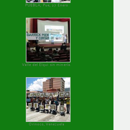
PUEBLA, Pue, 27 Enero
Valle del Elqui sin minería.
Orinoco, Venezuela