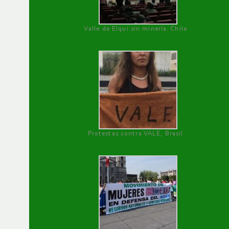
Valle de Elqui sin minería. Chile
Protestas contra VALE, Brasil