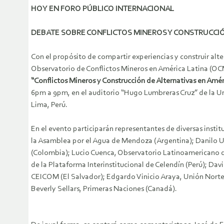
HOY EN FORO PÚBLICO INTERNACIONAL
DEBATE SOBRE CONFLICTOS MINEROS Y CONSTRUCCIÓ
Con el propósito de compartir experiencias y construir alt
Observatorio de Conflictos Mineros en América Latina (OCM
“Conflictos Mineros y Construcción de Alternativas en Amér
6pm a 9pm, en el auditorio “Hugo Lumbreras Cruz” de la U
Lima, Perú.
En el evento participarán representantes de diversas insti
la Asamblea por el Agua de Mendoza (Argentina); Danilo 
(Colombia); Lucio Cuenca, Observatorio Latinoamericano d
de la Plataforma Interinstitucional de Celendín (Perú); Dav
CEICOM (El Salvador); Edgardo Vinicio Araya, Unión Norte
Beverly Sellars, Primeras Naciones (Canadá).