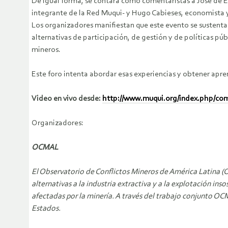
De igual forma, se contará como comentaristas a José de 
integrante de la Red Muqui- y Hugo Cabieses, economista y
Los organizadores manifiestan que este evento se sustenta
alternativas de participación, de gestión y de políticas p
mineros.
Este foro intenta abordar esas experiencias y obtener apre
Video en vivo desde:
http://www.muqui.org/index.php/com
Organizadores:
OCMAL
El Observatorio de Conflictos Mineros de América Latina (O
alternativas a la industria extractiva y a la explotación in
afectadas por la minería. A través del trabajo conjunto OCM
Estados.