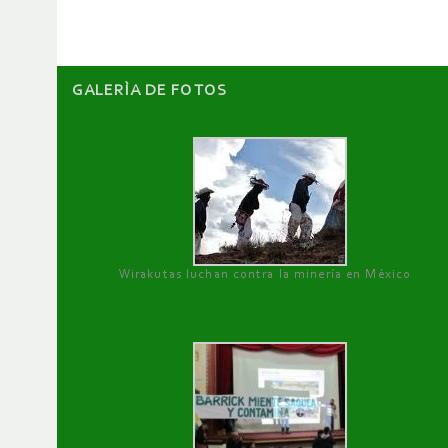
artículos
GALERÌA DE FOTOS
Wirakutas luchan contra la minería en México