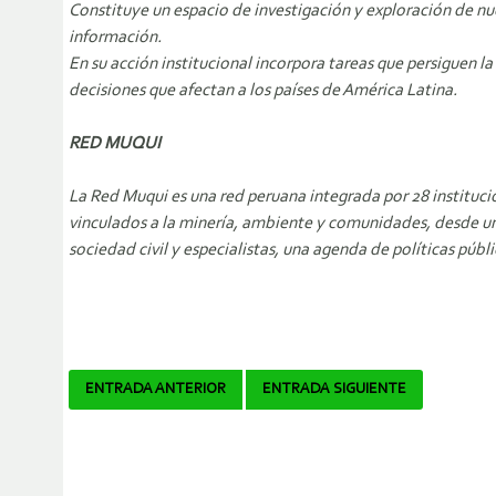
Constituye un espacio de investigación y exploración de nu
información.
En su acción institucional incorpora tareas que persiguen la
decisiones que afectan a los países de América Latina.
RED MUQUI
La Red Muqui es una red peruana integrada por 28 instituc
vinculados a la minería, ambiente y comunidades, desde un
sociedad civil y especialistas, una agenda de políticas púb
Navegador
ENTRADA ANTERIOR
ENTRADA SIGUIENTE
de