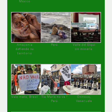
México
Amazonía
Perú
Valle del Elqui
defiende su
sin minería.
territorio
Vale mata, Brasil
Tía María no va !
Orinoco,
Perú
Venezuela