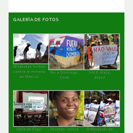
GALERÌA DE FOTOS
Wirakutas luchan
contra la minería
No a Dominga,
VALE mata,
en México
Chile
Brasil
Valle de Elqui
Atentan contra
Defensoras de