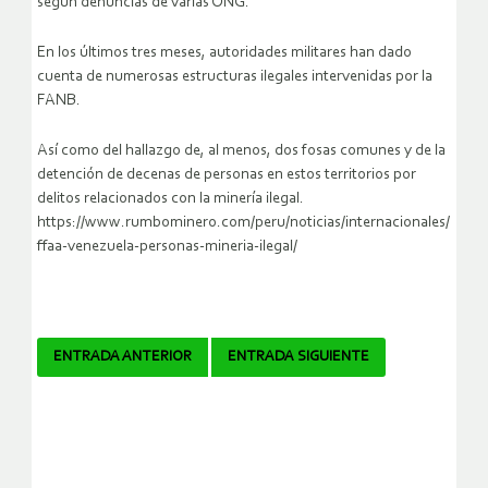
según denuncias de varias ONG.
En los últimos tres meses, autoridades militares han dado
cuenta de numerosas estructuras ilegales intervenidas por la
FANB.
Así como del hallazgo de, al menos, dos fosas comunes y de la
detención de decenas de personas en estos territorios por
delitos relacionados con la minería ilegal.
https://www.rumbominero.com/peru/noticias/internacionales/
ffaa-venezuela-personas-mineria-ilegal/
Navegador
ENTRADA ANTERIOR
ENTRADA SIGUIENTE
de
artículos