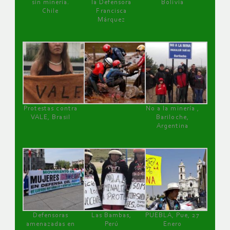
sin minería.
la Defensora
Bolivia
Chile
Francisca
Márquez
Protestas contra
No a la minería ,
VALE, Brasil
Bariloche,
Argentina
Defensoras
Las Bambas,
PUEBLA, Pue, 27
amenazadas en
Perú
Enero