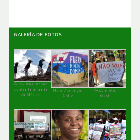
artículos
GALERÌA DE FOTOS
Wirakutas luchan
contra la minería
No a Dominga,
VALE mata,
en México
Chile
Brasil