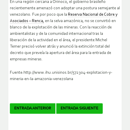
En una región cercana a Orinoco, el gobierno brasileño
recientemente amenazó con adoptar una postura semejante al
venezolano. Fue por poco que la
Reserva Nacional de Cobre y
Asociados – Renca,
en la selva amazónica, no se convirtió en
blanco de la explotación de las mineras. Con la reacción de
ambientalistas y de la comunidad internacional tras la
liberación de la actividad en el área, el presidente Michel
Temer precisó volver atrás y anunció la extinción total del
decreto que preveía la apertura del área para la entrada de
empresas mineras.
Fuente:http://www.ihu.unisinos.br/572304-explotacion-y-
mineria-en-la-amazonia-venezolana
Navegador
ENTRADA ANTERIOR
ENTRADA SIGUIENTE
de