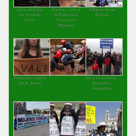
Valle de Elqui
Atentan contra
Defensoras de
sin minería.
la Defensora
Bolivia
Chile
Francisca
Márquez
Protestas contra
No a la minería ,
VALE, Brasil
Bariloche,
Argentina