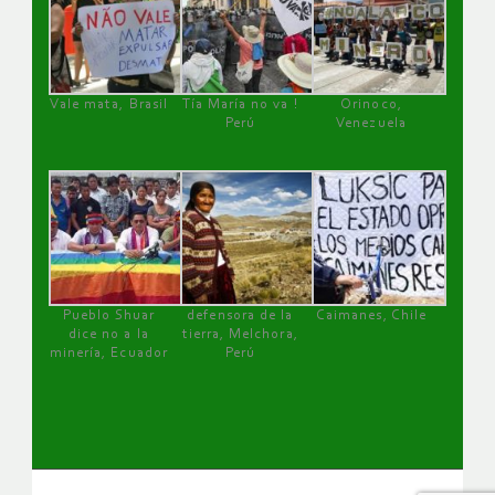
Vale mata, Brasil
Tía María no va !
Orinoco,
Perú
Venezuela
Pueblo Shuar
defensora de la
Caimanes, Chile
dice no a la
tierra, Melchora,
minería, Ecuador
Perú