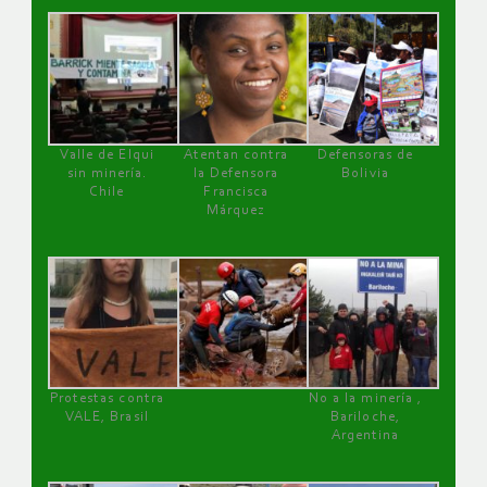
Valle de Elqui
Atentan contra
Defensoras de
sin minería.
la Defensora
Bolivia
Chile
Francisca
Márquez
Protestas contra
No a la minería ,
VALE, Brasil
Bariloche,
Argentina