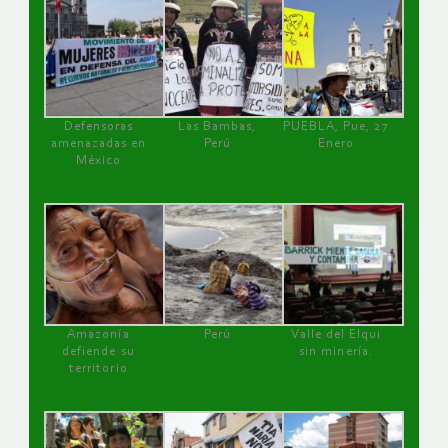
Defensoras
Las Bambas,
PUEBLA, Pue, 27
amenazadas en
Perú
Enero
México
Amazonía
Perú
Valle del Elqui
defiende su
sin minería.
territorio