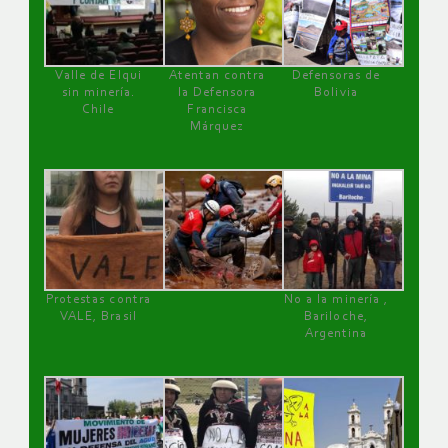
Valle de Elqui
Atentan contra
Defensoras de
sin minería.
la Defensora
Bolivia
Chile
Francisca
Márquez
Protestas contra
No a la minería ,
VALE, Brasil
Bariloche,
Argentina