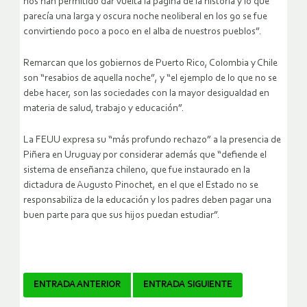
nos han permitido dar vuelta la página de la historia y lo que
parecía una larga y oscura noche neoliberal en los 90 se fue
convirtiendo poco a poco en el alba de nuestros pueblos”.
Remarcan que los gobiernos de Puerto Rico, Colombia y Chile
son “resabios de aquella noche”, y “el ejemplo de lo que no se
debe hacer, son las sociedades con la mayor desigualdad en
materia de salud, trabajo y educación”.
La FEUU expresa su “más profundo rechazo” a la presencia de
Piñera en Uruguay por considerar además que “defiende el
sistema de enseñanza chileno, que fue instaurado en la
dictadura de Augusto Pinochet, en el que el Estado no se
responsabiliza de la educación y los padres deben pagar una
buen parte para que sus hijos puedan estudiar”.
Navegador
ENTRADA ANTERIOR
ENTRADA SIGUIENTE