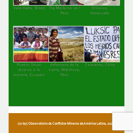
Vale mata, Brasil
Tía María no va !
Orinoco,
Perú
Venezuela
Pueblo Shuar
defensora de la
Caimanes, Chile
dice no a la
tierra, Melchora,
minería, Ecuador
Perú
(cc-by) Observatorio de Conflictos Mineros de América Latina, 2026