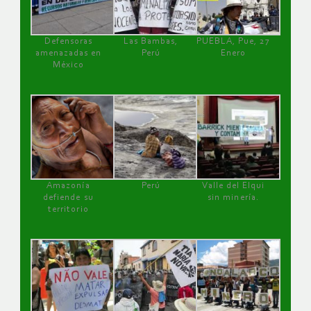
Defensoras
Las Bambas,
PUEBLA, Pue, 27
amenazadas en
Perú
Enero
México
Amazonía
Perú
Valle del Elqui
defiende su
sin minería.
territorio