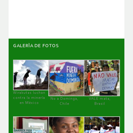
de
artículos
GALERÌA DE FOTOS
Wirakutas luchan
contra la minería
No a Dominga,
VALE mata,
en México
Chile
Brasil