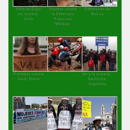
Valle de Elqui
Atentan contra
Defensoras de
sin minería.
la Defensora
Bolivia
Chile
Francisca
Márquez
Protestas contra
No a la minería ,
VALE, Brasil
Bariloche,
Argentina