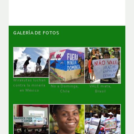
artículos
GALERÌA DE FOTOS
Wirakutas luchan
contra la minería
No a Dominga,
VALE mata,
en México
Chile
Brasil