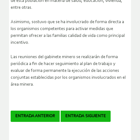
de esta población en materia de salud, educación, vivienda,
entre otras.
Asimismo, sostuvo que se ha involucrado de forma directa a
los organismos competentes para activar medidas que
permitan ofrecer a las familias calidad de vida como principal
incentivo.
Las reuniones del gabinete minero se realizarán de forma
periódica a fin de hacer seguimiento al plan de trabajo y
evaluar de forma permanente la ejecución de las acciones
conjuntas establecidas por los organismos involucrados en el
área minera.
Navegador
ENTRADA ANTERIOR
ENTRADA SIGUIENTE
de