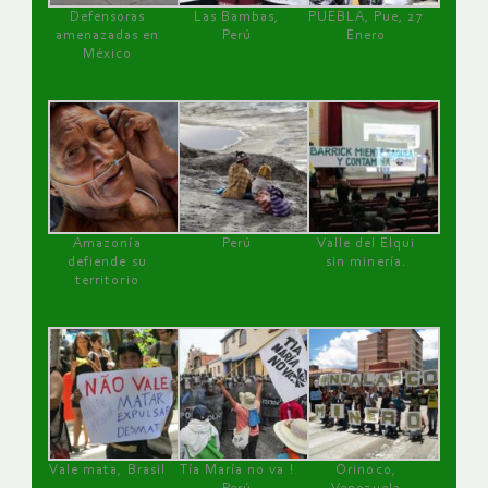
Defensoras
Las Bambas,
PUEBLA, Pue, 27
amenazadas en
Perú
Enero
México
Amazonía
Perú
Valle del Elqui
defiende su
sin minería.
territorio
Vale mata, Brasil
Tía María no va !
Orinoco,