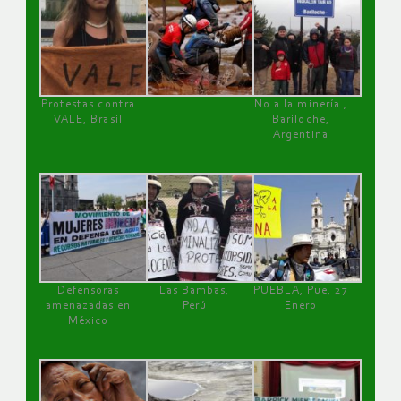
Protestas contra
No a la minería ,
VALE, Brasil
Bariloche,
Argentina
Defensoras
Las Bambas,
PUEBLA, Pue, 27
amenazadas en
Perú
Enero
México