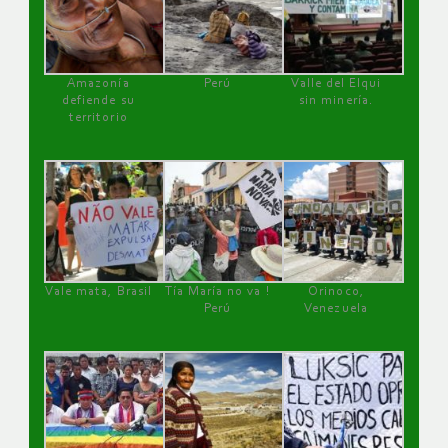
Amazonía
Perú
Valle del Elqui
defiende su
sin minería.
territorio
Vale mata, Brasil
Tía María no va !
Orinoco,
Perú
Venezuela