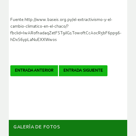
Fuente:http://www.baseis.org.py/el-extractivismo-y-el-
cambio-climatico-en-el-chaco/?
fbclid=IwAR0fhadaqZetFST9ilG1T0w0ftCcA0cR5bF6pp96-
hDxS6ypLaNuEXXWwos
Navegador
ENTRADA ANTERIOR
ENTRADA SIGUIENTE
de
artículos
GALERÌA DE FOTOS