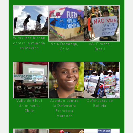
Wirakutas luchan
contra la minería
No a Dominga,
VALE mata,
en México
Chile
Brasil
Valle de Elqui
Atentan contra
Defensoras de
sin minería.
la Defensora
Bolivia
Chile
Francisca
Márquez