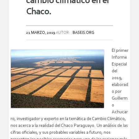
cambio climático en el
Chaco.
21 MARZO, 2019
AUTOR:
BASEIS.ORG
El primer
Informe
Especial
del
2019,
elaborad
o por
Guillerm
o
Achucar
ro, investigador y experto en la temática de Cambio Climático,
nos acerca a la realidad del Chaco Paraguayo. Un análisis de las
cifras oficiales, y sus probables variables a futuro, nos