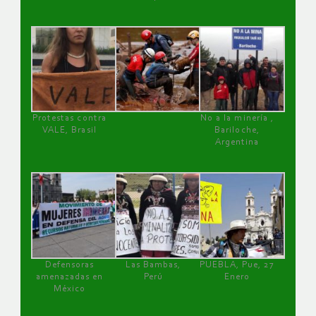
Protestas contra
No a la minería ,
VALE, Brasil
Bariloche,
Argentina
Defensoras
Las Bambas,
PUEBLA, Pue, 27
amenazadas en
Perú
Enero
México