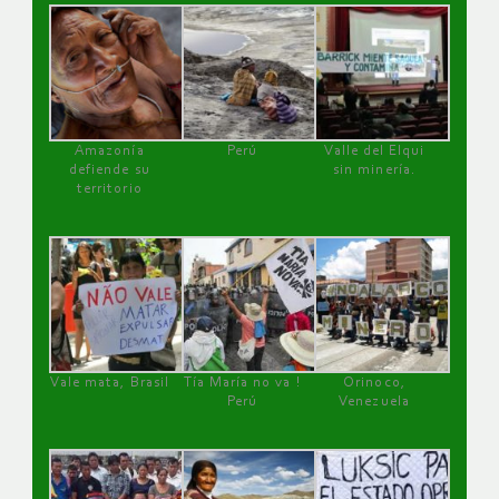
Amazonía
Perú
Valle del Elqui
defiende su
sin minería.
territorio
Vale mata, Brasil
Tía María no va !
Orinoco,
Perú
Venezuela