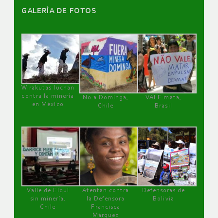
GALERÌA DE FOTOS
Wirakutas luchan
contra la minería
No a Dominga,
VALE mata,
en México
Chile
Brasil
Valle de Elqui
Atentan contra
Defensoras de
sin minería.
la Defensora
Bolivia
Chile
Francisca
Márquez