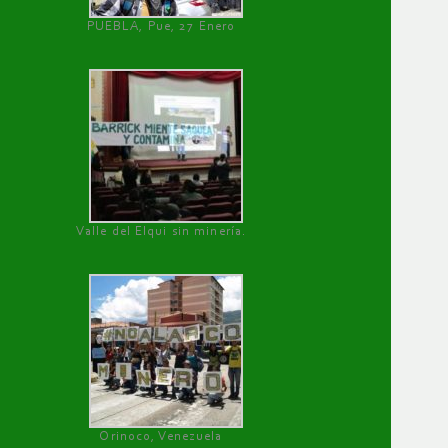
PUEBLA, Pue, 27 Enero
Valle del Elqui sin minería.
Orinoco, Venezuela