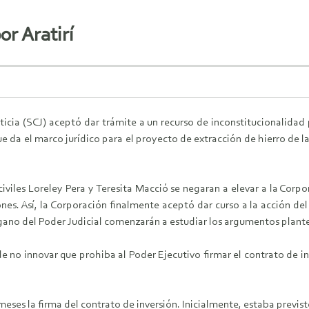
or Aratirí
icia (SCJ) aceptó dar trámite a un recurso de inconstitucionalidad pr
e da el marco jurídico para el proyecto de extracción de hierro de la 
iviles Loreley Pera y Teresita Macció se negaran a elevar a la Corpo
ones. Así, la Corporación finalmente aceptó dar curso a la acción del
ano del Poder Judicial comenzarán a estudiar los argumentos plante
e no innovar que prohiba al Poder Ejecutivo firmar el contrato de in
es la firma del contrato de inversión. Inicialmente, estaba previsto