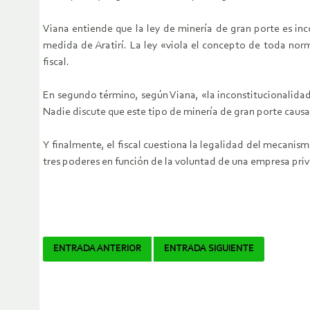
Viana entiende que la ley de minería de gran porte es inc
medida de Aratirí. La ley «viola el concepto de toda norm
fiscal.
En segundo término, según Viana, «la inconstitucionalidad 
Nadie discute que este tipo de minería de gran porte cau
Y finalmente, el fiscal cuestiona la legalidad del mecanis
tres poderes en función de la voluntad de una empresa pri
Navegador
ENTRADA ANTERIOR
ENTRADA SIGUIENTE
de