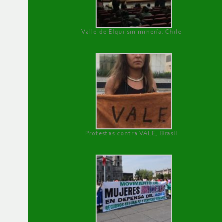
Valle de Elqui sin minería. Chile
Protestas contra VALE, Brasil