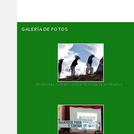
artículos
GALERÌA DE FOTOS
Wirakutas luchan contra la minería en México