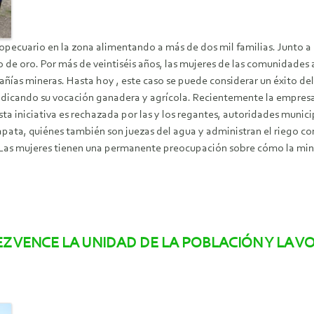
opecuario en la zona alimentando a más de dos mil familias. Junto a 
 de oro. Por más de veintiséis años, las mujeres de las comunidades
añías mineras. Hasta hoy , este caso se puede considerar un éxito de
vindicando su vocación ganadera y agrícola. Recientemente la empres
ta iniciativa es rechazada por las y los regantes, autoridades munici
lapata, quiénes también son juezas del agua y administran el riego c
Las mujeres tienen una permanente preocupación sobre cómo la minerí
Z VENCE LA UNIDAD DE LA POBLACIÓN Y LA 