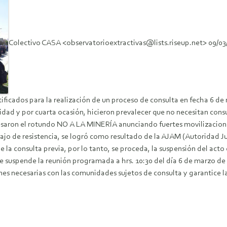
Colectivo CASA <observatorioextractivas@lists.riseup.net> 09/03/
ficados para la realización de un proceso de consulta en fecha 6 de
idad y por cuarta ocasión, hicieron prevalecer que no necesitan con
resaron el rotundo NO A LA MINERÍA anunciando fuertes movilizacio
ajo de resistencia, se logró como resultado de la AJAM (Autoridad J
 la consulta previa, por lo tanto, se proceda, la suspensión del acto d
, se suspende la reunión programada a hrs. 10:30 del día 6 de marzo 
nes necesarias con las comunidades sujetos de consulta y garantice la