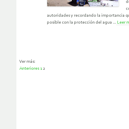
d
c
autoridades y recordando la importancia que
posible con la protección del agua ...
Leer 
Ver más:
Paginación
Anteriores
1
2
de
entradas