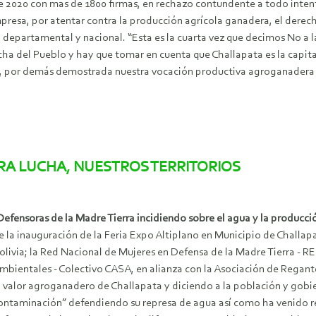
de 2020 con mas de 1800 firmas, en rechazo contundente a todo inten
resa, por atentar contra la producción agrícola ganadera, el derecho
 departamental y nacional. “Esta es la cuarta vez que decimos No a l
ha del Pueblo y hay que tomar en cuenta que Challapata es la capital
s, por demás demostrada nuestra vocación productiva agroganadera p
A LUCHA, NUESTROS TERRITORIOS
efensoras de la Madre Tierra incidiendo sobre el agua y la producci
e la inauguración de la Feria Expo Altiplano en Municipio de Challa
olivia; la Red Nacional de Mujeres en Defensa de la Madre Tierra - 
mbientales - Colectivo CASA, en alianza con la Asociación de Regan
l valor agroganadero de Challapata y diciendo a la población y gobi
ontaminación” defendiendo su represa de agua así como ha venido res