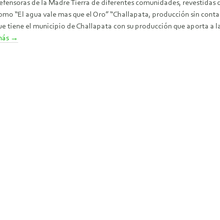
efensoras de la Madre Tierra de diferentes comunidades, revestidas d
omo “El agua vale mas que el Oro” “Challapata, producción sin contam
 tiene el municipio de Challapata con su producción que aporta a la
más
→