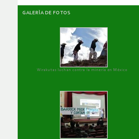
GALERÌA DE FOTOS
Wirakutas luchan contra la minería en México