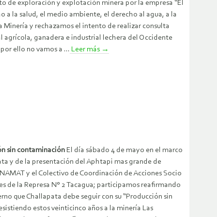
to de exploración y explotación minera por la empresa “El
 a la salud, el medio ambiente, el derecho al agua, a la
a Minería y rechazamos el intento de realizar consulta
 agrícola, ganadera e industrial lechera del Occidente
or ello no vamos a ...
Leer más
→
ón sin contaminación
El día sábado 4 de mayo en el marco
pata y de la presentación del Aphtapi mas grande de
RENAMAT y el Colectivo de Coordinación de Acciones Socio
tes de la Represa N° 2 Tacagua; participamos reafirmando
erno que Challapata debe seguir con su “Producción sin
istiendo estos veinticinco años a la minería Las