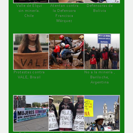
Valle de Elqui
Atentan contra
Defensoras de
sin minería.
la Defensora
Bolivia
Chile
Francisca
Márquez
Protestas contra
No a la minería ,
VALE, Brasil
Bariloche,
Argentina