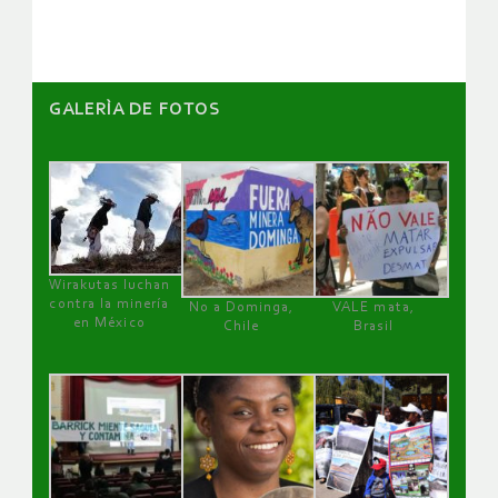
artículos
GALERÌA DE FOTOS
Wirakutas luchan
contra la minería
No a Dominga,
VALE mata,
en México
Chile
Brasil