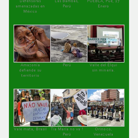
Defensoras
Las Bambas,
PUEBLA, Pue, 27
amenazadas en
Perú
Enero
México
Amazonía
Perú
Valle del Elqui
defiende su
sin minería.
territorio
Vale mata, Brasil
Tía María no va !
Orinoco,
Perú
Venezuela